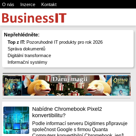
O nás
Inzerce
Kontakt
Nepřehlédněte:
Top z IT:
Pozoruhodné IT produkty pro rok 2026
Správa dokumentů
Digitální transformace
Informační systémy
Nabídne Chromebook Pixel2
konvertibilitu?
Podle informací serveru Digitimes připravuje
společnost Google s firmou Quanta
Computers konvertibilní Chromebook, jenž