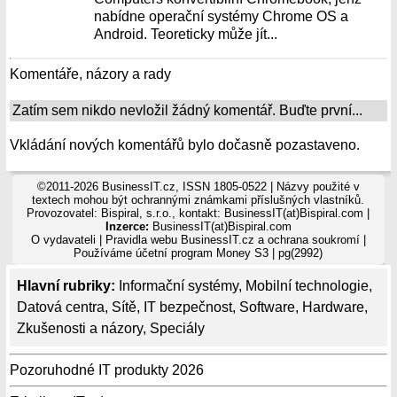
nabídne operační systémy Chrome OS a
Android. Teoreticky může jít...
Komentáře, názory a rady
Zatím sem nikdo nevložil žádný komentář. Buďte první...
Vkládání nových komentářů bylo dočasně pozastaveno.
©2011-2026 BusinessIT.cz, ISSN 1805-0522 | Názvy použité v
textech mohou být ochrannými známkami příslušných vlastníků.
Provozovatel: Bispiral, s.r.o., kontakt: BusinessIT(at)Bispiral.com |
Inzerce:
BusinessIT(at)Bispiral.com
O vydavateli
|
Pravidla webu BusinessIT.cz a ochrana soukromí
|
Používáme
účetní program Money S3
| pg(2992)
Hlavní rubriky:
Informační systémy
,
Mobilní technologie
,
Datová centra
,
Sítě
,
IT bezpečnost
,
Software
,
Hardware
,
Zkušenosti a názory
,
Speciály
Pozoruhodné IT produkty 2026