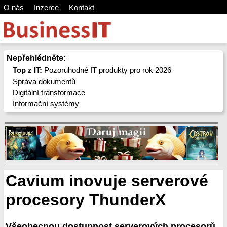
O nás
Inzerce
Kontakt
Nepřehlédněte:
Top z IT:
Pozoruhodné IT produkty pro rok 2026
Správa dokumentů
Digitální transformace
Informační systémy
Cavium inovuje serverové
procesory ThunderX
Všeobecnou dostupnost serverových procesorů