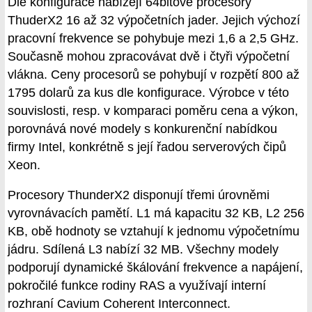
Dle konfigurace nabízejí 64bitové procesory
ThuderX2 16 až 32 výpočetních jader. Jejich výchozí
pracovní frekvence se pohybuje mezi 1,6 a 2,5 GHz.
Současně mohou zpracovávat dvě i čtyři výpočetní
vlákna. Ceny procesorů se pohybují v rozpětí 800 až
1795 dolarů za kus dle konfigurace. Výrobce v této
souvislosti, resp. v komparaci poměru cena a výkon,
porovnává nové modely s konkurenční nabídkou
firmy Intel, konkrétně s její řadou serverových čipů
Xeon.
Procesory ThunderX2 disponují třemi úrovněmi
vyrovnávacích pamětí. L1 má kapacitu 32 KB, L2 256
KB, obě hodnoty se vztahují k jednomu výpočetnímu
jádru. Sdílená L3 nabízí 32 MB. Všechny modely
podporují dynamické škálování frekvence a napájení,
pokročilé funkce rodiny RAS a využívají interní
rozhraní Cavium Coherent Interconnect.