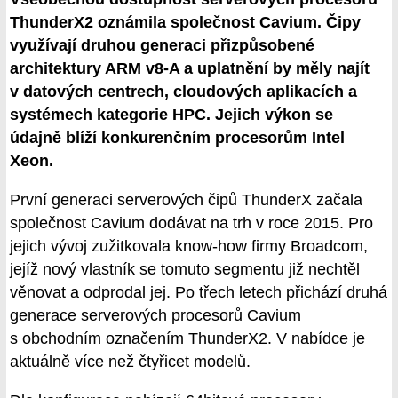
ThunderX2 oznámila společnost Cavium. Čipy
využívají druhou generaci přizpůsobené
architektury ARM v8-A a uplatnění by měly najít
v datových centrech, cloudových aplikacích a
systémech kategorie HPC. Jejich výkon se
údajně blíží konkurenčním procesorům Intel
Xeon.
První generaci serverových čipů ThunderX začala
společnost Cavium dodávat na trh v roce 2015. Pro
jejich vývoj zužitkovala know-how firmy Broadcom,
jejíž nový vlastník se tomuto segmentu již nechtěl
věnovat a odprodal jej. Po třech letech přichází druhá
generace serverových procesorů Cavium
s obchodním označením ThunderX2. V nabídce je
aktuálně více než čtyřicet modelů.