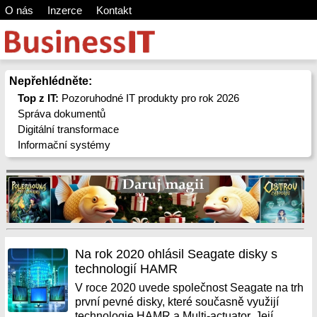
O nás
Inzerce
Kontakt
Nepřehlédněte:
Top z IT:
Pozoruhodné IT produkty pro rok 2026
Správa dokumentů
Digitální transformace
Informační systémy
Na rok 2020 ohlásil Seagate disky s
technologií HAMR
V roce 2020 uvede společnost Seagate na trh
první pevné disky, které současně využijí
technologie HAMR a Multi-actuator. Její