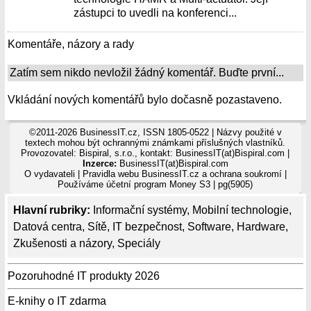
zástupci to uvedli na konferenci...
Komentáře, názory a rady
Zatím sem nikdo nevložil žádný komentář. Buďte první...
Vkládání nových komentářů bylo dočasně pozastaveno.
©2011-2026 BusinessIT.cz, ISSN 1805-0522 | Názvy použité v
textech mohou být ochrannými známkami příslušných vlastníků.
Provozovatel: Bispiral, s.r.o., kontakt: BusinessIT(at)Bispiral.com |
Inzerce:
BusinessIT(at)Bispiral.com
O vydavateli
|
Pravidla webu BusinessIT.cz a ochrana soukromí
|
Používáme
účetní program Money S3
| pg(5905)
Hlavní rubriky:
Informační systémy
,
Mobilní technologie
,
Datová centra
,
Sítě
,
IT bezpečnost
,
Software
,
Hardware
,
Zkušenosti a názory
,
Speciály
Pozoruhodné IT produkty 2026
E-knihy o IT zdarma