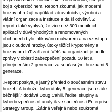
boj s kyberzločinem. Report zkoumá, jak moderní
hrozby ohrožují například zdravotnictví, výrobní a
vládní organizace a instituce a další odvětví. Z
reportu také vyplývá, že více než 300 mobilních
aplikací v důvěryhodných a renomovaných
obchodech bylo infikováno malwarem a na vzestupu
jsou cloudové hrozby, útoky těžící kryptoměny a
hrozby pro IoT zařízení. Většina organizací je podle
zprávy v oblasti zabezpečení pozadu 10 let a
přinejmenším 2 generace za současnými hrozbami 5.
generace.
„Report poskytuje jasný přehled o současném stavu
hrozeb. A bohužel kyberútoky 5. generace jsou stále
běžnější,“ dodává Doug Cahill, ředitel skupiny a
kyberbezpečnostní analytik ve společnosti Enterprise
Strategy Group. „Žádná veřejná nebo soukromá