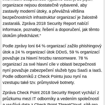
organizace nejsou dostatečně vybavené, aby
zastavily moderní útoky, a převážná většina
bezpečnostních infrastruktur organizací je žalostně
zastaralá. Zpráva 2018 Security Report nabízí
informace, poznatky, řešení a doporučení, jak těmto
útokům předcházet.“
Podle zprávy loni 64 % organizací zažilo phishingový
útok a 24 % organizací útok DDoS, 59 % organizací
považuje za hlavní hrozbu ransomware. 78 %
organizací za své hlavní cíle v oblasti bezpečnosti
nyní považuje zabezpečení služeb typu SaaS a IaaS.
Podle odborníků z Check Pointu jsou nyní na
vzestupu také tzv. průmyslové botnety.
Zpráva Check Point 2018 Security Report vychází z
průzkumu mezi IT odborníky a vedením společností
a využívá data z Check Point ThreatCloud, sítě pro