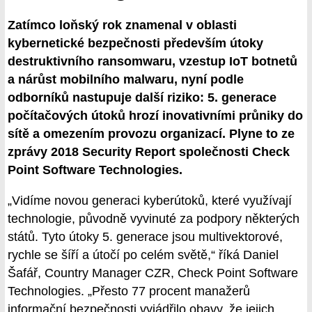
Zatímco loňský rok znamenal v oblasti
kybernetické bezpečnosti především útoky
destruktivního ransomwaru, vzestup IoT botnetů
a nárůst mobilního malwaru, nyní podle
odborníků nastupuje další riziko: 5. generace
počítačových útoků hrozí inovativními průniky do
sítě a omezením provozu organizací. Plyne to ze
zprávy 2018 Security Report společnosti Check
Point Software Technologies.
„Vidíme novou generaci kyberútoků, které využívají
technologie, původně vyvinuté za podpory některých
států. Tyto útoky 5. generace jsou multivektorové,
rychle se šíří a útočí po celém světě,“ říká Daniel
Šafář, Country Manager CZR, Check Point Software
Technologies. „Přesto 77 procent manažerů
informační bezpečnosti vyjádřilo obavy, že jejich