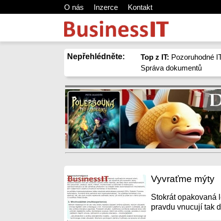
O nás
Inzerce
Kontakt
Nepřehlédněte:
Top z IT:
Pozoruhodné IT
Správa dokumentů
Vyvraťme mýty
Stokrát opakovaná l
pravdu vnucují tak d