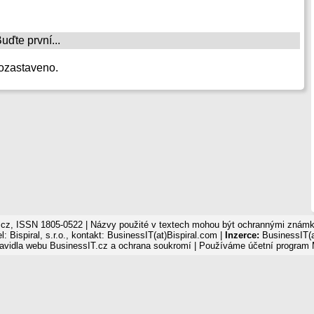
ďte první...
ozastaveno.
cz, ISSN 1805-0522 | Názvy použité v textech mohou být ochrannými známka
: Bispiral, s.r.o., kontakt: BusinessIT(at)Bispiral.com |
Inzerce:
BusinessIT(a
avidla webu BusinessIT.cz a ochrana soukromí
| Používáme
účetní program