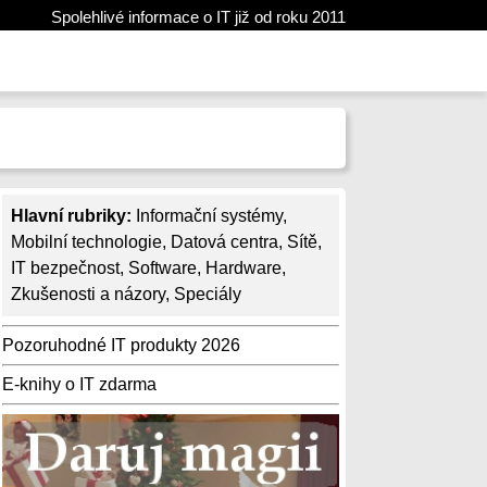
Spolehlivé informace o IT již od roku 2011
Hlavní rubriky:
Informační systémy
,
Mobilní technologie
,
Datová centra
,
Sítě
,
IT bezpečnost
,
Software
,
Hardware
,
Zkušenosti a názory
,
Speciály
Pozoruhodné IT produkty 2026
E-knihy o IT zdarma