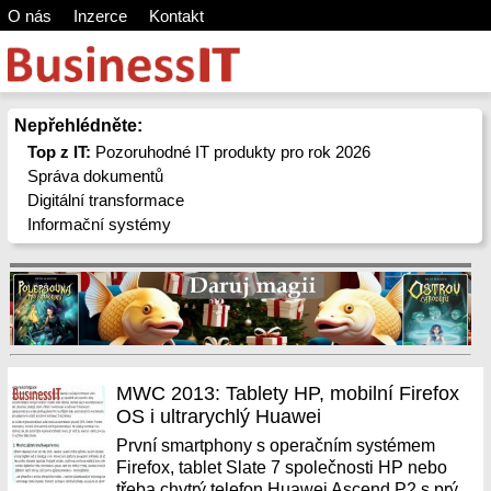
O nás
Inzerce
Kontakt
Nepřehlédněte:
Top z IT:
Pozoruhodné IT produkty pro rok 2026
Správa dokumentů
Digitální transformace
Informační systémy
MWC 2013: Tablety HP, mobilní Firefox
OS i ultrarychlý Huawei
První smartphony s operačním systémem
Firefox, tablet Slate 7 společnosti HP nebo
třeba chytrý telefon Huawei Ascend P2 s prý