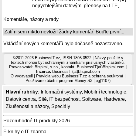
nejrychlejšími datovými přenosy na LTE,...
Komentáře, názory a rady
Zatím sem nikdo nevložil žádný komentář. Buďte první...
Vkládání nových komentářů bylo dočasně pozastaveno.
©2011-2026 BusinessIT.cz, ISSN 1805-0522 | Názvy použité v
textech mohou být ochrannými známkami příslušných vlastníků.
Provozovatel: Bispiral, s.r.o., kontakt: BusinessIT(at)Bispiral.com |
Inzerce:
BusinessIT(at)Bispiral.com
O vydavateli
|
Pravidla webu BusinessIT.cz a ochrana soukromí
|
Používáme
účetní program Money S3
| pg(1107)
Hlavní rubriky:
Informační systémy
,
Mobilní technologie
,
Datová centra
,
Sítě
,
IT bezpečnost
,
Software
,
Hardware
,
Zkušenosti a názory
,
Speciály
Pozoruhodné IT produkty 2026
E-knihy o IT zdarma