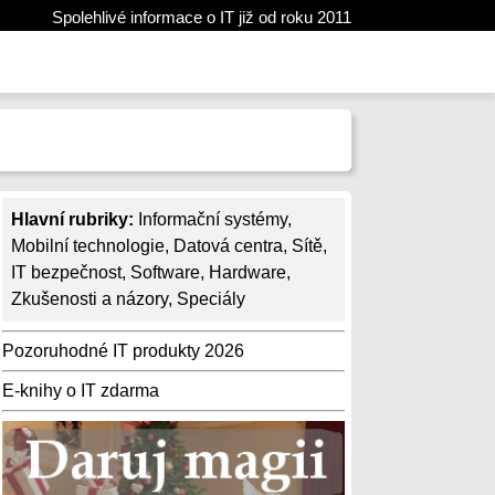
Spolehlivé informace o IT již od roku 2011
Hlavní rubriky:
Informační systémy
,
Mobilní technologie
,
Datová centra
,
Sítě
,
IT bezpečnost
,
Software
,
Hardware
,
Zkušenosti a názory
,
Speciály
Pozoruhodné IT produkty 2026
E-knihy o IT zdarma