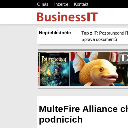
O nás
Inzerce
Kontakt
Nepřehlédněte:
Top z IT:
Pozoruhodné IT
Správa dokumentů
MulteFire Alliance c
podnicích