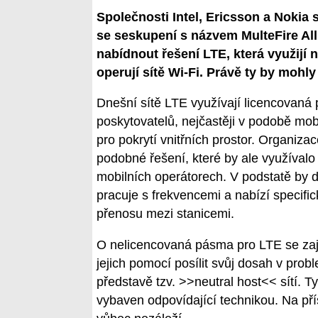
Společnosti Intel, Ericsson a Nokia 
se seskupení s názvem MulteFire Al
nabídnout řešení LTE, která využijí
operují sítě Wi-Fi. Právě ty by mohl
Dnešní sítě LTE využívají licencovaná
poskytovatelů, nejčastěji v podobě mobi
pro pokrytí vnitřních prostor. Organiza
podobné řešení, které by ale využívalo
mobilních operátorech. V podstatě by do
pracuje s frekvencemi a nabízí specific
přenosu mezi stanicemi.
O nelicencovaná pásma pro LTE se zají
jejich pomocí posílit svůj dosah v pro
představě tzv. >>neutral host<< sítí. T
vybaven odpovídající technikou. Na pří