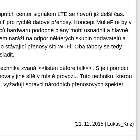
pních center signálem LTE se hovoří již delší čas.
 síť pro rychlé datové přenosy. Koncept MulteFire by v
obců hardwaru podobné plány mohl usnadnit a hlavně
šem naráží na odpor některých skupin dodavatelů a
lo stávající přenosy sítí Wi-Fi. Oba tábory se tedy
ladit.
chnika zvaná >>listen before talk<<. S její pomocí
šovaly jiné sítě v místě provozu. Tuto techniku, kterou
ce, vyžadují správci národních přenosových spekter
(21. 12. 2015 | Lukas_Kriz)