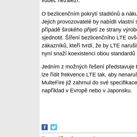
vůbec nezáleží.
O bezlicenčním pokrytí stadiónů a náku
Jejich provozovatelé by nabídli vlastní
případě širokého přijetí ze strany výr
sjednotit. Šíření bezlicenčního LTE ov
zákazníků, kteří tvrdí, že by LTE naruši
nyní snaží koexistenci obou standardů s
Jedním z možných řešení představuje te
lze řídit frekvence LTE tak, aby nenaru
MulteFire již zahrnul do své specifika
například v Evropě nebo v Japonsku.