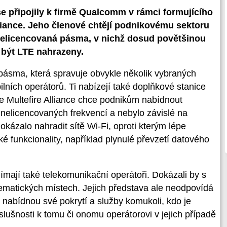
se připojily k firmě Qualcomm v rámci formujícího
liance. Jeho členové chtějí podnikovému sektoru
 nelicencovaná pásma, v nichž dosud povětšinou
y být LTE nahrazeny.
 pásma, která spravuje obvykle několik vybraných
lních operátorů. Ti nabízejí také doplňkové stanice
ce Multefire Alliance chce podnikům nabídnout
 nelicencovaných frekvencí a nebylo závislé na
kázalo nahradit sítě Wi-Fi, oproti kterým lépe
ké funkcionality, například plynulé převzetí datového
mají také telekomunikační operátoři. Dokázali by s
blematických místech. Jejich představa ale neodpovídá
y nabídnou své pokrytí a služby komukoli, kdo je
slušnosti k tomu či onomu operátorovi v jejich případě