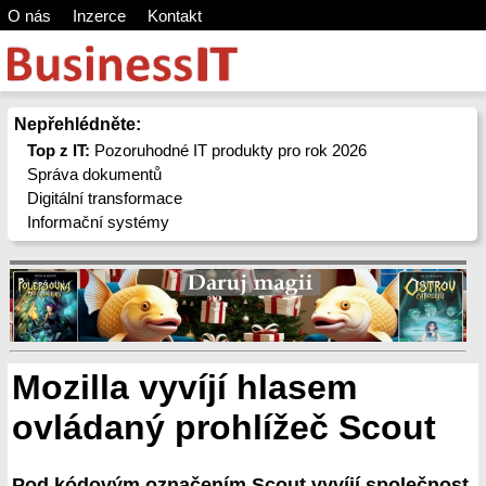
O nás
Inzerce
Kontakt
Nepřehlédněte:
Top z IT:
Pozoruhodné IT produkty pro rok 2026
Správa dokumentů
Digitální transformace
Informační systémy
Mozilla vyvíjí hlasem
ovládaný prohlížeč Scout
Pod kódovým označením Scout vyvíjí společnost