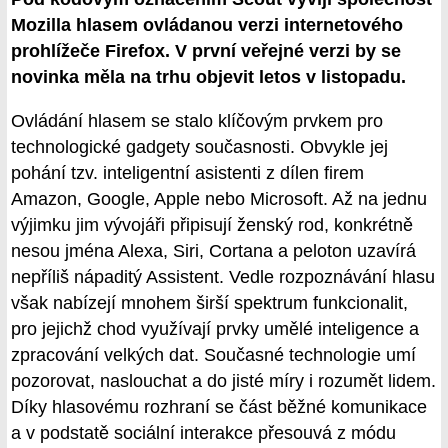
Mozilla hlasem ovládanou verzi internetového
prohlížeče Firefox. V první veřejné verzi by se
novinka měla na trhu objevit letos v listopadu.
Ovládání hlasem se stalo klíčovým prvkem pro
technologické gadgety současnosti. Obvykle jej
pohání tzv. inteligentní asistenti z dílen firem
Amazon, Google, Apple nebo Microsoft. Až na jednu
výjimku jim vývojáři připisují ženský rod, konkrétně
nesou jména Alexa, Siri, Cortana a peloton uzavírá
nepříliš nápaditý Assistent. Vedle rozpoznávání hlasu
však nabízejí mnohem širší spektrum funkcionalit,
pro jejichž chod využívají prvky umělé inteligence a
zpracování velkých dat. Současné technologie umí
pozorovat, naslouchat a do jisté míry i rozumět lidem.
Díky hlasovému rozhraní se část běžné komunikace
a v podstatě sociální interakce přesouvá z módu