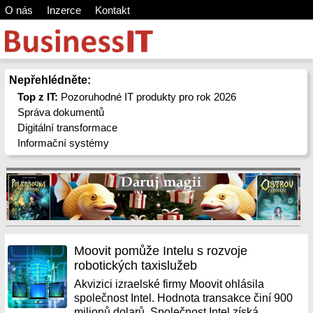
O nás
Inzerce
Kontakt
Nepřehlédněte:
Top z IT:
Pozoruhodné IT produkty pro rok 2026
Správa dokumentů
Digitální transformace
Informační systémy
Moovit pomůže Intelu s rozvoje
robotických taxislužeb
Akvizici izraelské firmy Moovit ohlásila
společnost Intel. Hodnota transakce činí 900
milionů dolarů. Společnost Intel získá