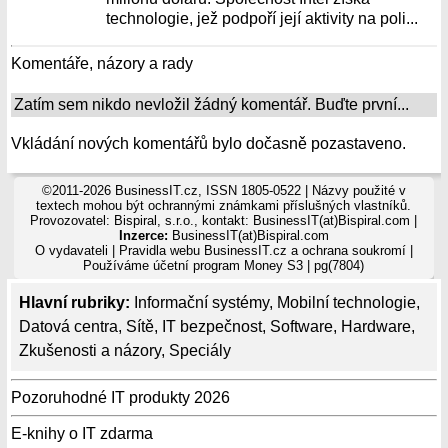
technologie, jež podpoří její aktivity na poli...
Komentáře, názory a rady
Zatím sem nikdo nevložil žádný komentář. Buďte první...
Vkládání nových komentářů bylo dočasně pozastaveno.
©2011-2026 BusinessIT.cz, ISSN 1805-0522 | Názvy použité v
textech mohou být ochrannými známkami příslušných vlastníků.
Provozovatel: Bispiral, s.r.o., kontakt: BusinessIT(at)Bispiral.com |
Inzerce:
BusinessIT(at)Bispiral.com
O vydavateli
|
Pravidla webu BusinessIT.cz a ochrana soukromí
|
Používáme
účetní program Money S3
| pg(7804)
Hlavní rubriky:
Informační systémy
,
Mobilní technologie
,
Datová centra
,
Sítě
,
IT bezpečnost
,
Software
,
Hardware
,
Zkušenosti a názory
,
Speciály
Pozoruhodné IT produkty 2026
E-knihy o IT zdarma