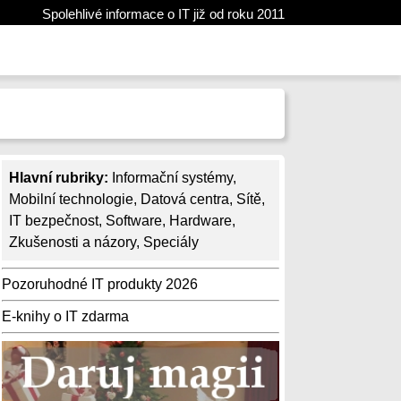
Spolehlivé informace o IT již od roku 2011
Hlavní rubriky:
Informační systémy
,
Mobilní technologie
,
Datová centra
,
Sítě
,
IT bezpečnost
,
Software
,
Hardware
,
Zkušenosti a názory
,
Speciály
Pozoruhodné IT produkty 2026
E-knihy o IT zdarma