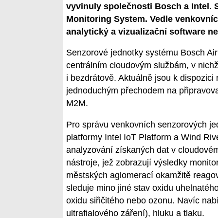
vyvinuly společnosti Bosch a Intel.
Monitoring System. Vedle venkovních
analytický a vizualizační software n
Senzorové jednotky systému Bosch Air
centrálním cloudovým službám, v nichž 
i bezdrátově. Aktuálně jsou k dispozici
jednoduchým přechodem na připravované
M2M.
Pro správu venkovních senzorových jedno
platformy Intel IoT Platform a Wind Ri
analyzování získaných dat v cloudovém p
nástroje, jež zobrazují výsledky moni
městských aglomerací okamžitě reago
sleduje mino jiné stav oxidu uhelnatého
oxidu siřičitého nebo ozonu. Navíc nabíz
ultrafialového záření), hluku a tlaku.