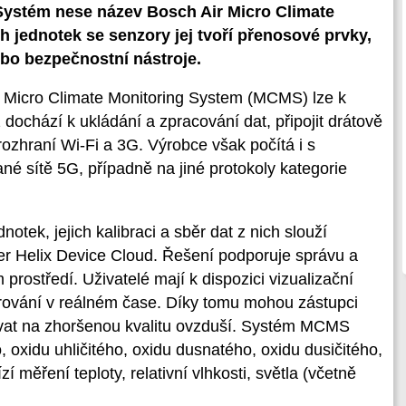
 Systém nese název Bosch Air Micro Climate
 jednotek se senzory jej tvoří přenosové prvky,
ebo bezpečnostní nástroje.
 Micro Climate Monitoring System (MCMS) lze k
dochází k ukládání a zpracování dat, připojit drátově
 rozhraní Wi-Fi a 3G. Výrobce však počítá i s
 sítě 5G, případně na jiné protokoly kategorie
tek, jejich kalibraci a sběr dat z nich slouží
ver Helix Device Cloud. Řešení podporuje správu a
rostředí. Uživatelé mají k dispozici vizualizační
torování v reálném čase. Díky tomu mohou zástupci
vat na zhoršenou kvalitu ovzduší. Systém MCMS
, oxidu uhličitého, oxidu dusnatého, oxidu dusičitého,
í měření teploty, relativní vlhkosti, světla (včetně