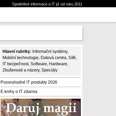
Spolehlivé informace o IT již od roku 2011
Hlavní rubriky:
Informační systémy
,
Mobilní technologie
,
Datová centra
,
Sítě
,
IT bezpečnost
,
Software
,
Hardware
,
Zkušenosti a názory
,
Speciály
Pozoruhodné IT produkty 2026
E-knihy o IT zdarma