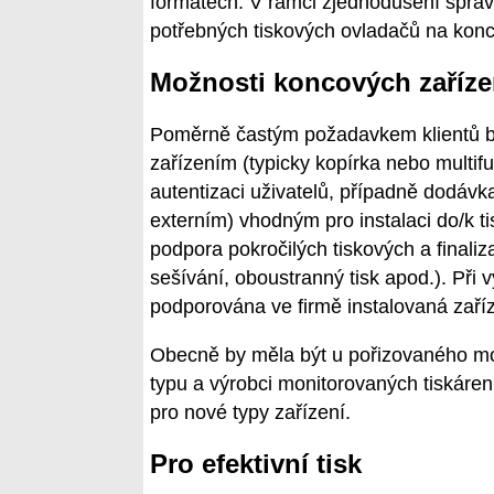
formátech. V rámci zjednodušení správ
potřebných tiskových ovladačů na konc
Možnosti koncových zaříze
Poměrně častým požadavkem klientů b
zařízením (typicky kopírka nebo multi
autentizaci uživatelů, případně dodávk
externím) vhodným pro instalaci do/k 
podpora pokročilých tiskových a finaliz
sešívání, oboustranný tisk apod.). Při v
podporována ve firmě instalovaná zaříz
Obecně by měla být u pořizovaného mo
typu a výrobci monitorovaných tiskáre
pro nové typy zařízení.
Pro efektivní tisk