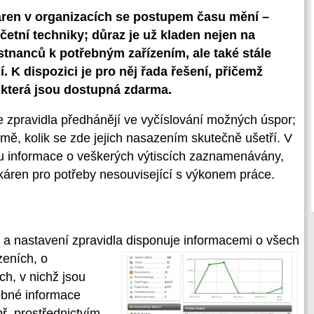
káren v organizacích se postupem času mění –
etní techniky; důraz je už kladen nejen na
tnanců k potřebným zařízením, ale také stále
í. K dispozici je pro něj řada řešení, přičemž
 která jsou dostupná zdarma.
 zpravidla předhánějí ve vyčíslování možných úspor;
irmě, kolik se zde jejich nasazením skutečně ušetří. V
 informace o veškerých výtiscích zaznamenávány,
káren pro potřeby nesouvisející s výkonem práce.
 a nastavení zpravidla disponuje
informacemi o všech
zeních, o
h, v nichž jsou
řebné informace
př. prostřednictvím