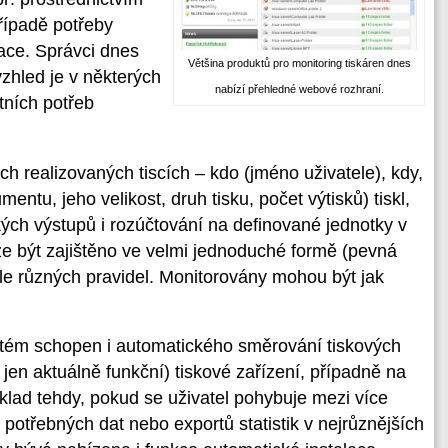
případě potřeby
ace. Správci dnes
Většina produktů pro monitoring tiskáren dnes
vzhled je v některých
nabízí přehledné webové rozhraní.
tních potřeb
 realizovaných tiscích – kdo (jméno uživatele), kdy,
entu, jeho velikost, druh tisku, počet výtisků) tiskl,
ckých výstupů i rozúčtování na definované jednotky v
že být zajištěno ve velmi jednoduché formě (pevná
dle různých pravidel. Monitorovány mohou být jak
stém schopen i automatického směrování tiskových
jen aktuálně funkční) tiskové zařízení, případně na
íklad tehdy, pokud se uživatel pohybuje mezi více
otřebných dat nebo exportů statistik v nejrůznějších