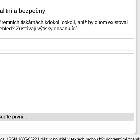
valitní a bezpečný
firemních tiskárnách kdokoli cokoli, aniž by o tom existoval
ehled? Zůstávají výtisky obsahující...
ďte první...
cz, ISSN 1805-0522 | Názvy použité v textech mohou být ochrannými známka