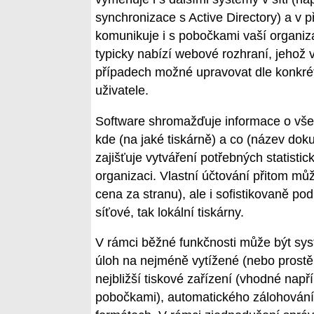
synchronizace s Active Directory) a v 
komunikuje i s pobočkami vaší organiz
typicky nabízí webové rozhraní, jehož 
případech možné upravovat dle konkré
uživatele.
Software shromažďuje informace o všech
kde (na jaké tiskárně) a co (název dokum
zajišťuje vytváření potřebných statisti
organizaci. Vlastní účtování přitom mů
cena za stranu), ale i sofistikovaně po
síťové, tak lokální tiskárny.
V rámci běžné funkčnosti může být sy
úloh na nejméně vytížené (nebo prostě 
nejbližší tiskové zařízení (vhodné např
pobočkami), automatického zálohování p