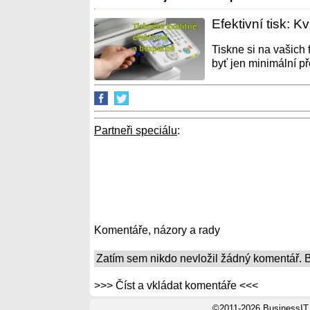
Efektivní tisk: K
Tiskne si na vašich 
byť jen minimální př
Partneři speciálu
:
Komentáře, názory a rady
Zatím sem nikdo nevložil žádný komentář. Bu
>>> Číst a vkládat komentáře <<<
©2011-2026 BusinessIT.