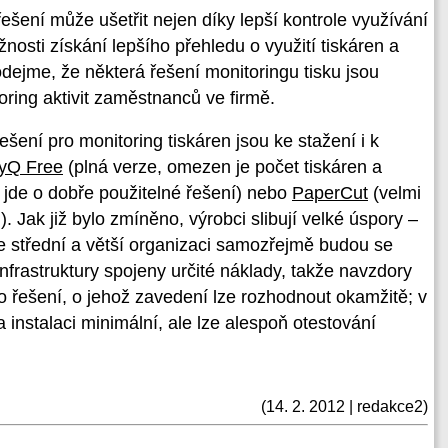
šení může ušetřit nejen díky lepší kontrole využívání
nosti získání lepšího přehledu o využití tiskáren a
dejme, že některá řešení monitoringu tisku jsou
oring aktivit zaměstnanců ve firmě.
ešení pro monitoring tiskáren jsou ke stažení i k
yQ Free
(plná verze, omezen je počet tiskáren a
 jde o dobře použitelné řešení) nebo
PaperCut
(velmi
. Jak již bylo zmíněno, výrobci slibují velké úspory –
 střední a větší organizaci samozřejmě budou se
frastruktury spojeny určité náklady, takže navzdory
 o řešení, o jehož zavedení lze rozhodnout okamžitě; v
instalaci minimální, ale lze alespoň otestování
(14. 2. 2012 | redakce2)