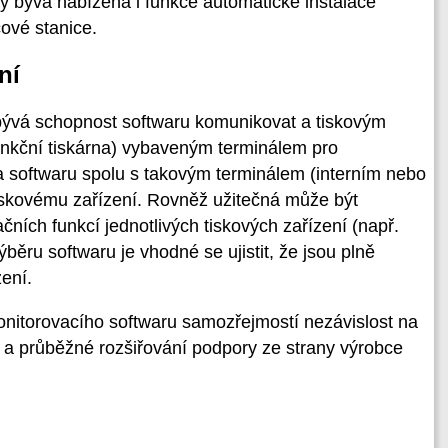
y bývá nabízena i funkce automatické instalace
ové stanice.
ní
ývá schopnost softwaru komunikovat a tiskovým
funkční tiskárna) vybaveným terminálem pro
a softwaru spolu s takovým terminálem (interním nebo
tiskovému zařízení. Rovněž užitečná může být
ačních funkcí jednotlivých tiskových zařízení (např.
ýběru softwaru je vhodné se ujistit, že jsou plně
ení.
nitorovacího softwaru samozřejmostí nezávislost na
n a průběžné rozšiřování podpory ze strany výrobce