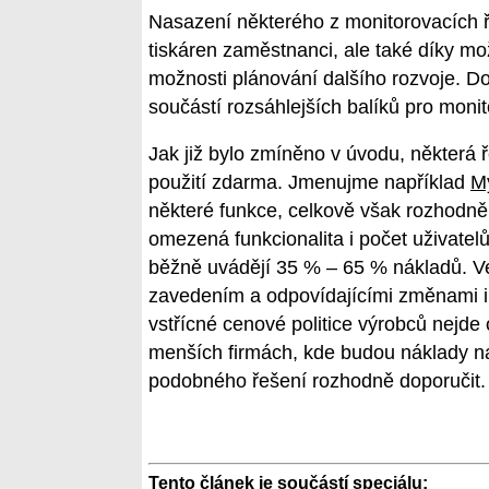
Nasazení některého z monitorovacích ře
tiskáren zaměstnanci, ale také díky mož
možnosti plánování dalšího rozvoje. Do
součástí rozsáhlejších balíků pro monit
Jak již bylo zmíněno v úvodu, některá ř
použití zdarma. Jmenujme například
M
některé funkce, celkově však rozhodně
omezená funkcionalita i počet uživatelů)
běžně uvádějí 35 % – 65 % nákladů. Ve
zavedením a odpovídajícími změnami in
vstřícné cenové politice výrobců nejde
menších firmách, kde budou náklady na 
podobného řešení rozhodně doporučit.
Tento článek je součástí speciálu: