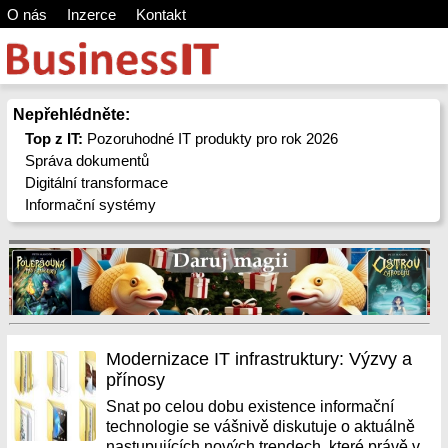
O nás
Inzerce
Kontakt
Nepřehlédněte:
Top z IT:
Pozoruhodné IT produkty pro rok 2026
Správa dokumentů
Digitální transformace
Informační systémy
Modernizace IT infrastruktury: Výzvy a
přínosy
Snat po celou dobu existence informační
technologie se vášnivě diskutuje o aktuálně
nastupujících nových trendech, které právě v