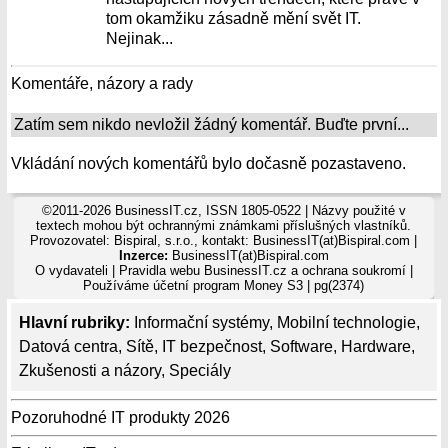
tom okamžiku zásadně mění svět IT.
Nejinak...
Komentáře, názory a rady
Zatím sem nikdo nevložil žádný komentář. Buďte první...
Vkládání nových komentářů bylo dočasně pozastaveno.
©2011-2026 BusinessIT.cz, ISSN 1805-0522 | Názvy použité v
textech mohou být ochrannými známkami příslušných vlastníků.
Provozovatel: Bispiral, s.r.o., kontakt: BusinessIT(at)Bispiral.com |
Inzerce:
BusinessIT(at)Bispiral.com
O vydavateli
|
Pravidla webu BusinessIT.cz a ochrana soukromí
|
Používáme
účetní program Money S3
| pg(2374)
Hlavní rubriky:
Informační systémy
,
Mobilní technologie
,
Datová centra
,
Sítě
,
IT bezpečnost
,
Software
,
Hardware
,
Zkušenosti a názory
,
Speciály
Pozoruhodné IT produkty 2026