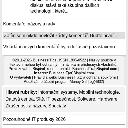
diskusi stává také skupina dalších
technologií, které...
Komentáře, názory a rady
Zatím sem nikdo nevložil žádný komentář. Buďte první...
Vkládání nových komentářů bylo dočasně pozastaveno.
©2011-2026 BusinessIT.cz, ISSN 1805-0522 | Názvy použité v
textech mohou být ochrannými známkami příslušných vlastníků.
Provozovatel: Bispiral, s.r.o., kontakt: BusinessIT(at)Bispiral.com |
Inzerce:
BusinessIT(at)Bispiral.com
O vydavateli
|
Pravidla webu BusinessIT.cz a ochrana soukromí
|
Používáme
účetní program Money S3
| pg(4802)
Hlavní rubriky:
Informační systémy
,
Mobilní technologie
,
Datová centra
,
Sítě
,
IT bezpečnost
,
Software
,
Hardware
,
Zkušenosti a názory
,
Speciály
Pozoruhodné IT produkty 2026