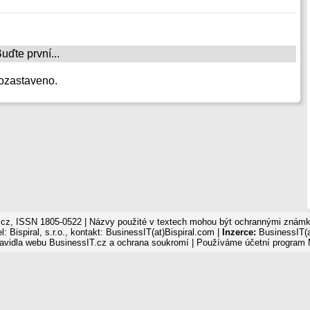
ďte první...
ozastaveno.
cz, ISSN 1805-0522 | Názvy použité v textech mohou být ochrannými známka
: Bispiral, s.r.o., kontakt: BusinessIT(at)Bispiral.com |
Inzerce:
BusinessIT(a
avidla webu BusinessIT.cz a ochrana soukromí
| Používáme
účetní program