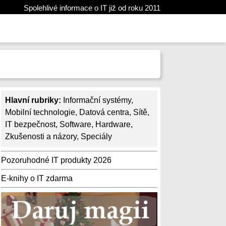
Spolehlivé informace o IT již od roku 2011
Hlavní rubriky:
Informační systémy
,
Mobilní technologie
,
Datová centra
,
Sítě
,
IT bezpečnost
,
Software
,
Hardware
,
Zkušenosti a názory
,
Speciály
Pozoruhodné IT produkty 2026
E-knihy o IT zdarma