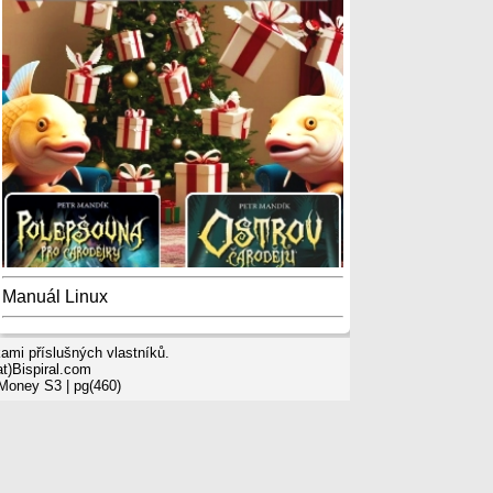
Manuál Linux
mi příslušných vlastníků.
t)Bispiral.com
 Money S3
| pg(460)