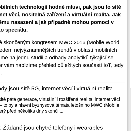
ilních technologií hodně mluví, pak jsou to sítě
t věcí, nositelná zařízení a virtuální realita. Jak
ickému nasazení a jak případně mohou pomoci v
o speciálu.
ávě skončeným kongresem MWC 2016 (Mobile World
ledem nejvýznamnějších trendů v oblasti mobilních
me na jednu studii a odhady analytiků týkající se
ěr vám nabízíme přehled důležitých součástí IoT, tedy
.
jsou sítě 5G, internet věcí i virtuální realita
ítě páté generace, virtuální i rozšířená realita, internet věcí
 – to byla hlavní byznysová témata letošního MWC (Mobile
rý před několika dny skončil...
: Žádané jsou chytré telefony i wearables