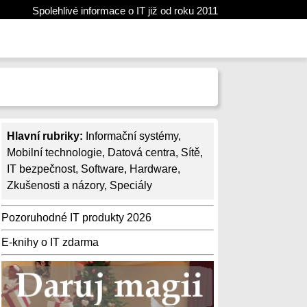
Spolehlivé informace o IT již od roku 2011
Hlavní rubriky:
Informační systémy
,
Mobilní technologie
,
Datová centra
,
Sítě
,
IT bezpečnost
,
Software
,
Hardware
,
Zkušenosti a názory
,
Speciály
Pozoruhodné IT produkty 2026
E-knihy o IT zdarma