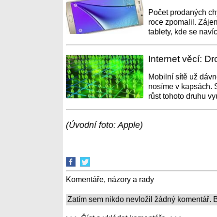
Počet prodaných chyt
roce zpomalil. Záje
tablety, kde se navíc
Internet věcí: Dr
Mobilní sítě už dávn
nosíme v kapsách. St
růst tohoto druhu využ
(Úvodní foto: Apple)
Komentáře, názory a rady
Zatím sem nikdo nevložil žádný komentář. Bu