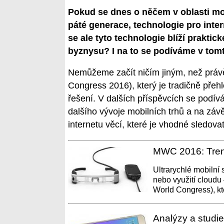
Pokud se dnes o něčem v oblasti mob
páté generace, technologie pro interne
se ale tyto technologie blíží prakt
byznysu? I na to se podíváme v tomt
Nemůžeme začít ničím jiným, než pr
Congress 2016), který je tradičně přeh
řešení. V dalších příspěvcích se podívá
dalšího vývoje mobilních trhů a na záv
internetu věcí, které je vhodné sledovat
MWC 2016: Trendy 
Ultrarychlé mobilní s
nebo využití cloudu
World Congress), kte
Analýzy a studie