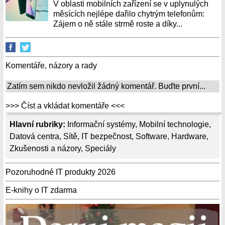
V oblasti mobilních zařízení se v uplynulých
měsících nejlépe dařilo chytrým telefonům:
Zájem o ně stále strmě roste a díky...
Komentáře, názory a rady
Zatím sem nikdo nevložil žádný komentář. Buďte první...
>>> Číst a vkládat komentáře <<<
Hlavní rubriky:
Informační systémy
,
Mobilní technologie
,
Datová centra
,
Sítě
,
IT bezpečnost
,
Software
,
Hardware
,
Zkušenosti a názory
,
Speciály
Pozoruhodné IT produkty 2026
E-knihy o IT zdarma