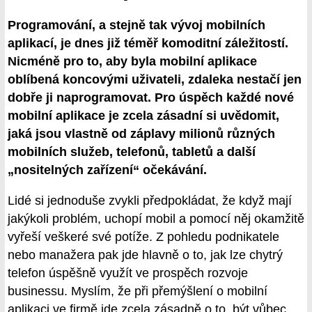
Programování, a stejně tak vývoj mobilních
aplikací, je dnes již téměř komoditní záležitostí.
Nicméně pro to, aby byla mobilní aplikace
oblíbená koncovými uživateli, zdaleka nestačí jen
dobře ji naprogramovat. Pro úspěch každé nové
mobilní aplikace je zcela zásadní si uvědomit,
jaká jsou vlastně od záplavy milionů různých
mobilních služeb, telefonů, tabletů a další
„nositelných zařízení“ očekávání.
Lidé si jednoduše zvykli předpokládat, že když mají
jakýkoli problém, uchopí mobil a pomocí něj okamžitě
vyřeší veškeré své potíže. Z pohledu podnikatele
nebo manažera pak jde hlavně o to, jak lze chytrý
telefon úspěšně využít ve prospěch rozvoje
businessu. Myslím, že při přemýšlení o mobilní
aplikaci ve firmě jde zcela zásadně o to, být vůbec