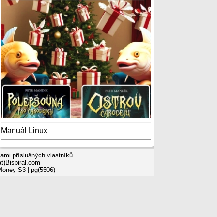
Manuál Linux
mi příslušných vlastníků.
t)Bispiral.com
 Money S3
| pg(5506)