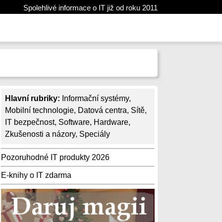
Spolehlivé informace o IT již od roku 2011
Hlavní rubriky:
Informační systémy
,
Mobilní technologie
,
Datová centra
,
Sítě
,
IT bezpečnost
,
Software
,
Hardware
,
Zkušenosti a názory
,
Speciály
Pozoruhodné IT produkty 2026
E-knihy o IT zdarma