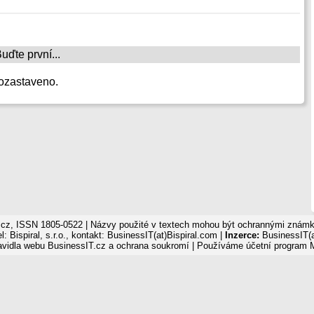
ďte první...
ozastaveno.
cz, ISSN 1805-0522 | Názvy použité v textech mohou být ochrannými známka
: Bispiral, s.r.o., kontakt: BusinessIT(at)Bispiral.com |
Inzerce:
BusinessIT(a
avidla webu BusinessIT.cz a ochrana soukromí
| Používáme
účetní program