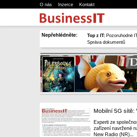
O nás
Inzerce
Kontakt
Nepřehlédněte:
Top z IT:
Pozoruhodné IT
Správa dokumentů
Mobilní 5G sítě
Experti ze společno
zařízení navržené n
New Radio (NR)...