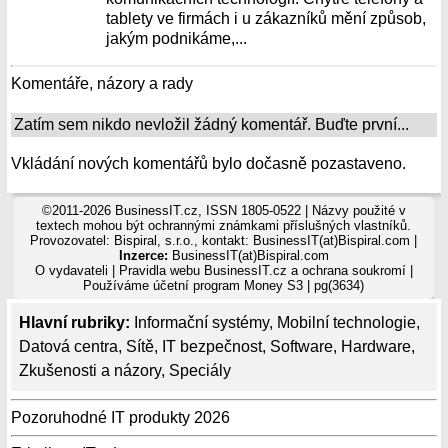
tablety ve firmách i u zákazníků mění způsob,
jakým podnikáme,...
Komentáře, názory a rady
Zatím sem nikdo nevložil žádný komentář. Buďte první...
Vkládání nových komentářů bylo dočasně pozastaveno.
©2011-2026 BusinessIT.cz, ISSN 1805-0522 | Názvy použité v
textech mohou být ochrannými známkami příslušných vlastníků.
Provozovatel: Bispiral, s.r.o., kontakt: BusinessIT(at)Bispiral.com |
Inzerce:
BusinessIT(at)Bispiral.com
O vydavateli
|
Pravidla webu BusinessIT.cz a ochrana soukromí
|
Používáme
účetní program Money S3
| pg(3634)
Hlavní rubriky:
Informační systémy
,
Mobilní technologie
,
Datová centra
,
Sítě
,
IT bezpečnost
,
Software
,
Hardware
,
Zkušenosti a názory
,
Speciály
Pozoruhodné IT produkty 2026