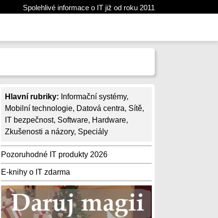
Spolehlivé informace o IT již od roku 2011
Hlavní rubriky:
Informační systémy
,
Mobilní technologie
,
Datová centra
,
Sítě
,
IT bezpečnost
,
Software
,
Hardware
,
Zkušenosti a názory
,
Speciály
Pozoruhodné IT produkty 2026
E-knihy o IT zdarma