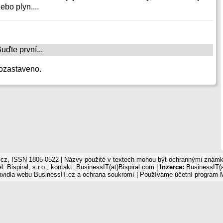
ebo plyn....
ďte první...
ozastaveno.
cz, ISSN 1805-0522 | Názvy použité v textech mohou být ochrannými známka
: Bispiral, s.r.o., kontakt: BusinessIT(at)Bispiral.com |
Inzerce:
BusinessIT(a
avidla webu BusinessIT.cz a ochrana soukromí
| Používáme
účetní program