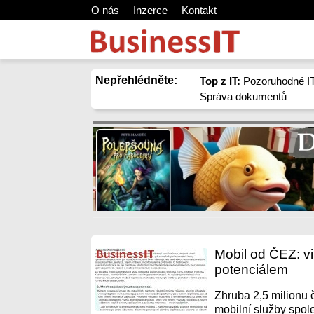
O nás
Inzerce
Kontakt
Nepřehlédněte:
Top z IT:
Pozoruhodné IT
Správa dokumentů
Mobil od ČEZ: vi
potenciálem
Zhruba 2,5 milionu 
mobilní služby spole