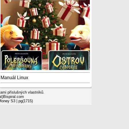
Manuál Linux
mi příslušných vlastníků.
t)Bispiral.com
 Money S3
| pg(1715)