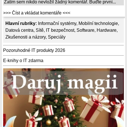
Zatím sem nikdo nevložil žádný komentář. Buďte první...
>>> Číst a vkládat komentáře <<<
Hlavní rubriky:
Informační systémy
,
Mobilní technologie
,
Datová centra
,
Sítě
,
IT bezpečnost
,
Software
,
Hardware
,
Zkušenosti a názory
,
Speciály
Pozoruhodné IT produkty 2026
E-knihy o IT zdarma