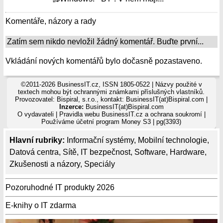
Komentáře, názory a rady
Zatím sem nikdo nevložil žádný komentář. Buďte první...
Vkládání nových komentářů bylo dočasně pozastaveno.
©2011-2026 BusinessIT.cz, ISSN 1805-0522 | Názvy použité v
textech mohou být ochrannými známkami příslušných vlastníků.
Provozovatel: Bispiral, s.r.o., kontakt: BusinessIT(at)Bispiral.com |
Inzerce:
BusinessIT(at)Bispiral.com
O vydavateli
|
Pravidla webu BusinessIT.cz a ochrana soukromí
|
Používáme
účetní program Money S3
| pg(3393)
Hlavní rubriky:
Informační systémy
,
Mobilní technologie
,
Datová centra
,
Sítě
,
IT bezpečnost
,
Software
,
Hardware
,
Zkušenosti a názory
,
Speciály
Pozoruhodné IT produkty 2026
E-knihy o IT zdarma