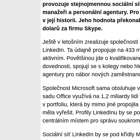
provozuje stejnojmennou sociální síť 
manažeři a personální agentury. Pr
v její historii. Jeho hodnota překon
dolarů za firmu Skype.
Ještě v letošním zrealizuje společnosti 
LinkedIn. Ta údajně propojuje na 433 mil
aktivním. Povětšinou jde o kvalifikovan
dovednosti, spojují se s kolegy nebo hl
agentury pro nábor nových zaměstnan
Společnost Microsoft sama obsluhuje ve
sadu Office využívá na 1,2 miliardy lidí
v portfoliu, která by mimo jiné propoji
měla vyřešit. Profily LinkedInu by se p
centrálním místem pro správu soukromýc
Sociální síť LinkedIn by se pod křídly 