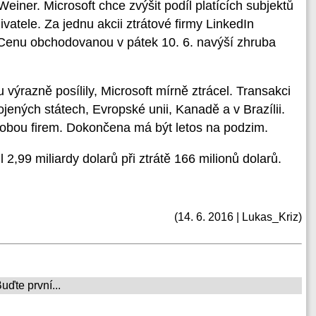
einer. Microsoft chce zvýšit podíl platících subjektů
živatele. Za jednu akcii ztrátové firmy LinkedIn
 Cenu obchodovanou v pátek 10. 6. navýší zhruba
výrazně posílily, Microsoft mírně ztrácel. Transakci
jených státech, Evropské unii, Kanadě a v Brazílii.
dy obou firem. Dokončena má být letos na podzim.
 2,99 miliardy dolarů při ztrátě 166 milionů dolarů.
(14. 6. 2016 | Lukas_Kriz)
ďte první...