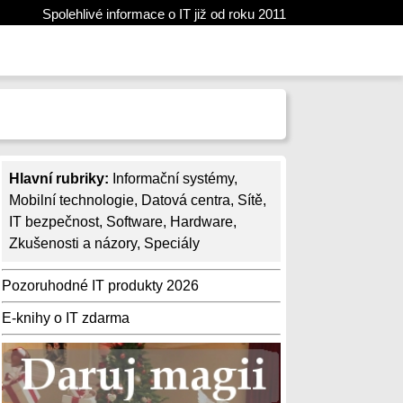
Spolehlivé informace o IT již od roku 2011
Hlavní rubriky:
Informační systémy
,
Mobilní technologie
,
Datová centra
,
Sítě
,
IT bezpečnost
,
Software
,
Hardware
,
Zkušenosti a názory
,
Speciály
Pozoruhodné IT produkty 2026
E-knihy o IT zdarma