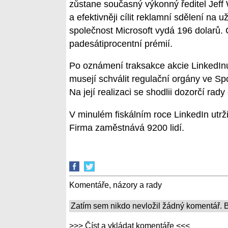
zůstane současný výkonný ředitel Jeff W
a efektivněji cílit reklamní sdělení na u
společnost Microsoft vydá 196 dolarů.
padesátiprocentní prémií.
Po oznámení traksakce akcie LinkedInu 
musejí schválit regulační orgány ve Spo
Na její realizaci se shodlii dozorčí ra
V minulém fiskálním roce LinkedIn utržil
Firma zaměstnává 9200 lidí.
Komentáře, názory a rady
Zatím sem nikdo nevložil žádný komentář. Bu
>>> Číst a vkládat komentáře <<<