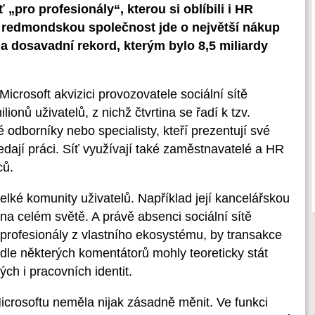
„pro profesionály“, kterou si oblíbili i HR
o redmondskou společnost jde o největší nákup
ala dosavadní rekord, kterým bylo 8,5 miliardy
Microsoft akvizici provozovatele sociální sítě
ionů uživatelů, z nichž čtvrtina se řadí k tzv.
é odborníky nebo specialisty, kteří prezentují své
edají práci. Síť využívají také zaměstnavatelé a HR
ců.
lké komunity uživatelů. Například její kancelářskou
 na celém světě. A právě absenci sociální sítě
la profesionály z vlastního ekosystému, by transakce
odle některých komentátorů mohly teoreticky stát
h i pracovních identit.
Microsoftu neměla nijak zásadně měnit. Ve funkci