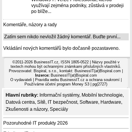
využívají zejména podniky, zůstává v prodeji
po blíže...
Komentáře, názory a rady
Zatím sem nikdo nevložil žádný komentář. Buďte první...
Vkládání nových komentářů bylo dočasně pozastaveno.
©2011-2026 BusinessIT.cz, ISSN 1805-0522 | Názvy použité v
textech mohou být ochrannými známkami příslušných vlastníků.
Provozovatel: Bispiral, s.r.o., kontakt: BusinessIT(at)Bispiral.com |
Inzerce:
BusinessIT(at)Bispiral.com
O vydavateli
|
Pravidla webu BusinessIT.cz a ochrana soukromí
|
Používáme
účetní program Money S3
| pg(2727)
Hlavní rubriky:
Informační systémy
,
Mobilní technologie
,
Datová centra
,
Sítě
,
IT bezpečnost
,
Software
,
Hardware
,
Zkušenosti a názory
,
Speciály
Pozoruhodné IT produkty 2026