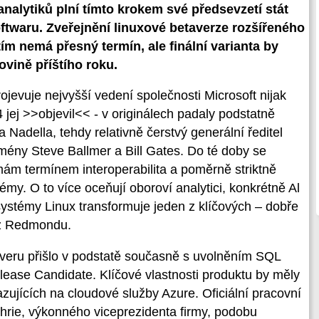
nalytiků plní tímto krokem své předsevzetí stát
ftwaru. Zveřejnění linuxové betaverze rozšířeného
m nemá přesný termín, ale finální varianta by
ovině příštího roku.
evuje nejvyšší vedení společnosti Microsoft nijak
 jej >>objevil<< - v originálech padaly podstatně
a Nadella, tehdy relativně čerstvý generální ředitel
mény Steve Ballmer a Bill Gates. Do té doby se
mám termínem interoperabilita a poměrně striktně
my. O to více oceňují oboroví analytici, konkrétně Al
 systémy Linux transformuje jeden z klíčových – dobře
 z Redmondu.
veru přišlo v podstatě současně s uvolněním SQL
ease Candidate. Klíčové vlastnosti produktu by měly
zujících na cloudové služby Azure. Oficiální pracovní
thrie, výkonného viceprezidenta firmy, podobu