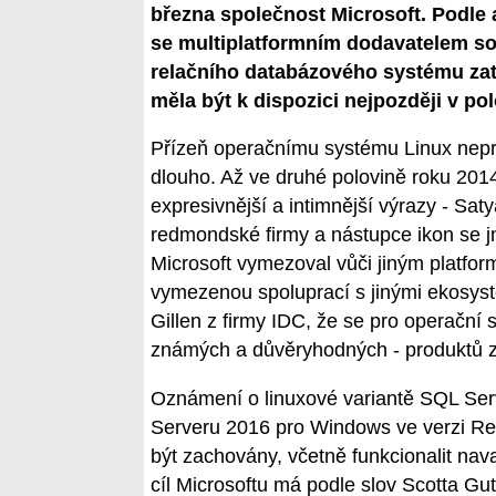
března společnost Microsoft. Podle a
se multiplatformním dodavatelem so
relačního databázového systému zatí
měla být k dispozici nejpozději v pol
Přízeň operačnímu systému Linux neproj
dlouho. Až ve druhé polovině roku 2014
expresivnější a intimnější výrazy - Saty
redmondské firmy a nástupce ikon se j
Microsoft vymezoval vůči jiným platfor
vymezenou spoluprací s jinými ekosysté
Gillen z firmy IDC, že se pro operační
známých a důvěryhodných - produktů
Oznámení o linuxové variantě SQL Ser
Serveru 2016 pro Windows ve verzi Rel
být zachovány, včetně funkcionalit nava
cíl Microsoftu má podle slov Scotta Gu