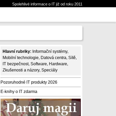
Spolehlivé informace o IT již od roku 2011
Hlavní rubriky:
Informační systémy
,
Mobilní technologie
,
Datová centra
,
Sítě
,
IT bezpečnost
,
Software
,
Hardware
,
Zkušenosti a názory
,
Speciály
Pozoruhodné IT produkty 2026
E-knihy o IT zdarma