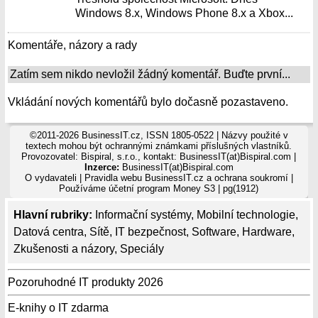
Windows 8.x, Windows Phone 8.x a Xbox...
Komentáře, názory a rady
Zatím sem nikdo nevložil žádný komentář. Buďte první...
Vkládání nových komentářů bylo dočasně pozastaveno.
©2011-2026 BusinessIT.cz, ISSN 1805-0522 | Názvy použité v
textech mohou být ochrannými známkami příslušných vlastníků.
Provozovatel: Bispiral, s.r.o., kontakt: BusinessIT(at)Bispiral.com |
Inzerce:
BusinessIT(at)Bispiral.com
O vydavateli
|
Pravidla webu BusinessIT.cz a ochrana soukromí
|
Používáme
účetní program Money S3
| pg(1912)
Hlavní rubriky:
Informační systémy
,
Mobilní technologie
,
Datová centra
,
Sítě
,
IT bezpečnost
,
Software
,
Hardware
,
Zkušenosti a názory
,
Speciály
Pozoruhodné IT produkty 2026
E-knihy o IT zdarma