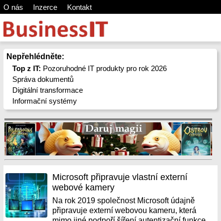
O nás
Inzerce
Kontakt
Nepřehlédněte:
Top z IT:
Pozoruhodné IT produkty pro rok 2026
Správa dokumentů
Digitální transformace
Informační systémy
Microsoft připravuje vlastní externí
webové kamery
Na rok 2019 společnost Microsoft údajně
připravuje externí webovou kameru, která
mimo jiné podpoří šíření autentizační funkce