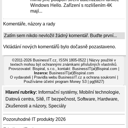
Windows Hello. Zařízení s rozlišením 4K
mají...
Komentáře, názory a rady
Zatím sem nikdo nevložil žádný komentář. Buďte první...
Vkládání nových komentářů bylo dočasně pozastaveno.
©2011-2026 BusinessIT.cz, ISSN 1805-0522 | Názvy použité v
textech mohou být ochrannými známkami příslušných vlastníků.
Provozovatel: Bispiral, s.r.o., kontakt: BusinessIT(at)Bispiral.com |
Inzerce:
BusinessIT(at)Bispiral.com
O vydavateli
|
Pravidla webu BusinessIT.cz a ochrana soukromí
|
Používáme
účetní program Money S3
| pg(6627)
Hlavní rubriky:
Informační systémy
,
Mobilní technologie
,
Datová centra
,
Sítě
,
IT bezpečnost
,
Software
,
Hardware
,
Zkušenosti a názory
,
Speciály
Pozoruhodné IT produkty 2026