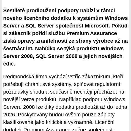
Šestileté prodloužení podpory nabízí v rámci
nového licenčního dodatku k systémům Windows
Server a SQL Server společnost Microsoft. Pokud
si zákazník pořídí službu Premium Assurance
získá opravy zranitelností ze strany výrobce až na
šestnáct let. Nabídka se týká produktů Windows
Server 2008, SQL Server 2008 a jejich novějších
edic.
Redmondská firma vychází vstříc zákazníkům, kteří
potřebují chránit své systémy, splňovat regulatorní
požadavky shodu a současně nechtějí přecházet na
novější verze produktů. Například podporu Windows
Serveru 2008 lze díky dodatku prodloužit až do ledna
2026. Poskytovány budou ovšem pouze záplaty
klasifikované jako kritické a významné. Licenční
dodatek Premium Assurance začne společnost