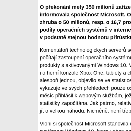
O překonání mety 350 milionů zaří
informovala společnost Microsoft. Od
zhruba o 50 milionů, resp. o 16,7 pr
podíly operačních systémů v intern
v podstatě stejnou hodnotu přírůst
Komentátoři technologických serverů s
počítají zastoupení operačního systému
produkty s aktivovanými Windows 10. V 
i o herní konzole Xbox One, tablety a c
alespoň jednou, objevilo se ve statisti
vykazuje ve svých přehledech pouze oso
měsíc přihlásil k webovým službám, jež 
statistiky započítána. Jak patrno, relat
jít o velkou náhodu. Nicméně, není tř
Vloni si společnost Microsoft stanovila