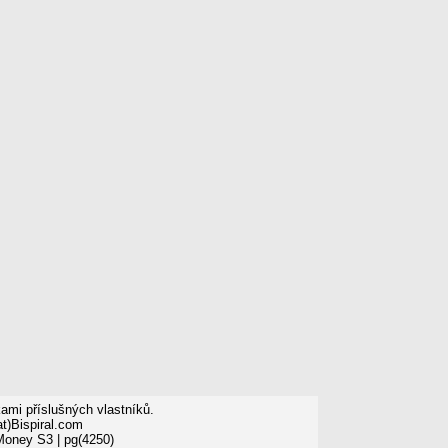
mi příslušných vlastníků.
t)Bispiral.com
 Money S3
| pg(4250)