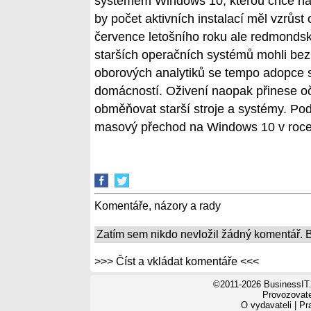
systémem Windows 10, kterou chce nap
by počet aktivních instalací měl vzrůst
července letošního roku ale redmondsk
starších operačních systémů mohli bezp
oborových analytiků se tempo adopce s
domácností. Oživení naopak přinese o
obměňovat starší stroje a systémy. Pod
masový přechod na Windows 10 v roce
Komentáře, názory a rady
Zatím sem nikdo nevložil žádný komentář. Bu
>>> Číst a vkládat komentáře <<<
©2011-2026 BusinessIT.
Provozovatel
O vydavateli
|
Pr