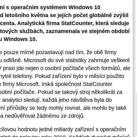
zení s operačním systémem Windows 10
 letošního května se jejich počet globálně zvýšil
ocenta. Analytická firma StatCounter, která sleduje
etových službách, zaznamenala ve stejném období
ku Windows 10.
e pouze mírně pozastavují nad tím, že obě firmy
 odlišně. Microsoft do své statistiky zahrnuje veškeré
praxi jde nejen o osobní počítače všech formátů, ale
hytré telefony. Pokud zařízení bylo v měsíci použito
ce firmy Microsoft. Irská společnost StatCounter
bní počítače. Pokud se takový stroj několikrát za
analytici sledují, každá jeho návštěva byla do
ivní přírůstky se tedy mohly rovnat, ale mohlo by také
eba nedůvěřovat žádnému ze zdrojů.
 cílovou hodnotu jedné miliardy zařízení s operačním