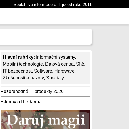
Spolehlivé informace o IT již od roku 2011
Hlavní rubriky:
Informační systémy
,
Mobilní technologie
,
Datová centra
,
Sítě
,
IT bezpečnost
,
Software
,
Hardware
,
Zkušenosti a názory
,
Speciály
Pozoruhodné IT produkty 2026
E-knihy o IT zdarma