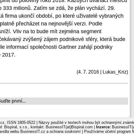
lnit do poloviny roku 2018. Každých dvanáct měsíců
 o 333 milionů. Zatím se zdá, že plán vychází. 29.
á firma ukončí období, po které uživatelé vybraných
latně přecházet na nejnovější verzi. Podle
níží. Vliv na to bude mít zejména segment
čekávaný zvýšený zájem podnikové sféry, která bude
le informací společnosti Gartner zahájí podniky
 2017.
(4. 7. 2016 | Lukas_Kriz)
ďte první...
cz, ISSN 1805-0522 | Názvy použité v textech mohou být ochrannými známka
: Bispiral, s.r.o., kontakt: BusinessIT(at)Bispiral.com |
Inzerce:
BusinessIT(a
avidla webu BusinessIT.cz a ochrana soukromí
| Používáme
účetní program