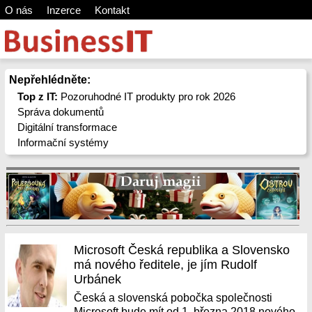
O nás
Inzerce
Kontakt
Nepřehlédněte:
Top z IT:
Pozoruhodné IT produkty pro rok 2026
Správa dokumentů
Digitální transformace
Informační systémy
Microsoft Česká republika a Slovensko
má nového ředitele, je jím Rudolf
Urbánek
Česká a slovenská pobočka společnosti
Microsoft bude mít od 1. března 2018 nového