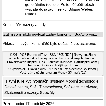
generálního ředitele. Po téměř pěti letech
vystřídá dosavadní šéfku, Biljanu Weber,
Rudolf...
Komentáře, názory a rady
Zatím sem nikdo nevložil žádný komentář. Buďte první...
Vkládání nových komentářů bylo dočasně pozastaveno.
©2011-2026 BusinessIT.cz, ISSN 1805-0522 | Názvy použité v
textech mohou být ochrannými známkami příslušných vlastníků.
Provozovatel: Bispiral, s.r.o., kontakt: BusinessIT(at)Bispiral.com |
Inzerce:
BusinessIT(at)Bispiral.com
O vydavateli
|
Pravidla webu BusinessIT.cz a ochrana soukromí
|
Používáme
účetní program Money S3
| pg(5718)
Hlavní rubriky:
Informační systémy
,
Mobilní technologie
,
Datová centra
,
Sítě
,
IT bezpečnost
,
Software
,
Hardware
,
Zkušenosti a názory
,
Speciály
Pozoruhodné IT produkty 2026