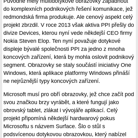
Původně měly multidotykové obrazovky zapadnout
do komplexních podnikových řešení komunikace, jež
redmondská firma produkuje. Ale cenový aspekt celý
projekt zbrzdil. V roce 2013 však aktiva PPI přešly do
divize Devices, kterou nyní vede někdejší CEO firmy
Nokia Steven Elop. Ten nyní považuje dotykové
displeje bývalé společnosti PPI za jedno z mnoha
koncových zařízení, která by mohla oslovit podnikový
segment. Obrazovky se staly součástí iniciativy One
Windows, která aplikace platformy Windows přináší
ne nejrůznější typy koncových zařízení.
Microsoft musí pro obří obrazovky, jež chce začít pod
svou značkou brzy vyrábět, a které fungují jako
obrovský tablet, zlákat i vývojáře aplikací. Celý
projekt připomíná někdejší hardwarový pokus
Microsoftu s názvem Surface. Šlo o stůl s
podsvícenou dotykovou obrazovkou, který nabízel