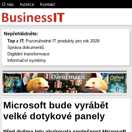
O nás
Inzerce
Kontakt
Nepřehlédněte:
Top z IT:
Pozoruhodné IT produkty pro rok 2026
Správa dokumentů
Digitální transformace
Informační systémy
Microsoft bude vyrábět
velké dotykové panely
Před dvěma lety akvírovala společnost Microsoft