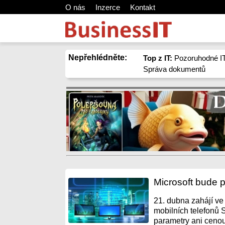
O nás
Inzerce
Kontakt
Nepřehlédněte:
Top z IT:
Pozoruhodné IT
Správa dokumentů
Microsoft bude 
21. dubna zahájí ve
mobilních telefonů
parametry ani cenou