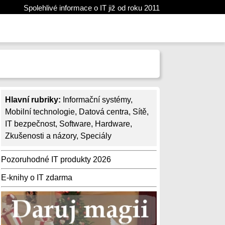
Spolehlivé informace o IT již od roku 2011
Hlavní rubriky:
Informační systémy
,
Mobilní technologie
,
Datová centra
,
Sítě
,
IT bezpečnost
,
Software
,
Hardware
,
Zkušenosti a názory
,
Speciály
Pozoruhodné IT produkty 2026
E-knihy o IT zdarma