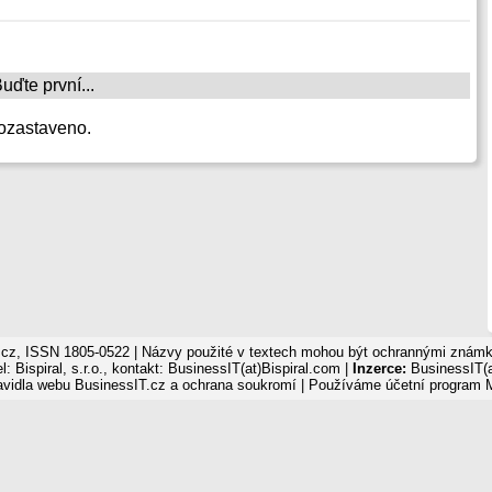
ďte první...
ozastaveno.
cz, ISSN 1805-0522 | Názvy použité v textech mohou být ochrannými známka
: Bispiral, s.r.o., kontakt: BusinessIT(at)Bispiral.com |
Inzerce:
BusinessIT(a
avidla webu BusinessIT.cz a ochrana soukromí
| Používáme
účetní program