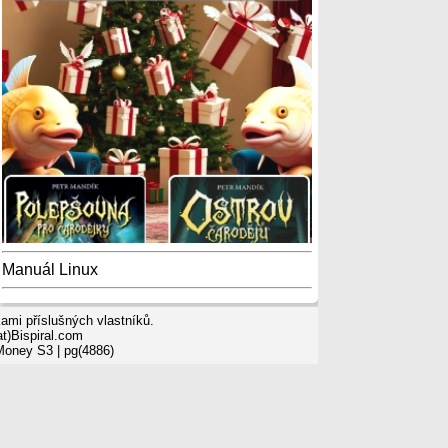
Manuál Linux
mi příslušných vlastníků.
t)Bispiral.com
 Money S3
| pg(4886)