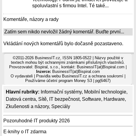
spoluvlastní s firmou Intel. Té také...
Komentáře, názory a rady
Zatím sem nikdo nevložil žádný komentář. Buďte první...
Vkládání nových komentářů bylo dočasně pozastaveno.
©2011-2026 BusinessIT.cz, ISSN 1805-0522 | Názvy použité v
textech mohou být ochrannými známkami příslušných vlastníků.
Provozovatel: Bispiral, s.r.o., kontakt: BusinessIT(at)Bispiral.com |
Inzerce:
BusinessIT(at)Bispiral.com
O vydavateli
|
Pravidla webu BusinessIT.cz a ochrana soukromí
|
Používáme
účetní program Money S3
| pg(6467)
Hlavní rubriky:
Informační systémy
,
Mobilní technologie
,
Datová centra
,
Sítě
,
IT bezpečnost
,
Software
,
Hardware
,
Zkušenosti a názory
,
Speciály
Pozoruhodné IT produkty 2026
E-knihy o IT zdarma