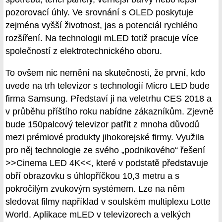
pozorovací úhly. Ve srovnání s OLED poskytuje
zejména vyšší životnost, jas a potenciál rychlého
rozšíření. Na technologii mLED totiž pracuje více
společností z elektrotechnického oboru.
To ovšem nic nemění na skutečnosti, že první, kdo
uvede na trh televizor s technologií Micro LED bude
firma Samsung. Představí ji na veletrhu CES 2018 a
v průběhu příštího roku nabídne zákazníkům. Zjevně
bude 150palcový televizor patřit z mnoha důvodů
mezi prémiové produkty jihokorejské firmy. Využila
pro něj technologie ze svého „podnikového“ řešení
>>Cinema LED 4K<<, které v podstatě představuje
obří obrazovku s úhlopříčkou 10,3 metru a s
pokročilým zvukovým systémem. Lze na něm
sledovat filmy například v soulském multiplexu Lotte
World. Aplikace mLED v televizorech a velkých