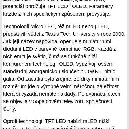
potenciál ohrožuje TFT LCD i OLED. Parametry
každé z nich specifickým způsobem převyšuje.
Technologii Micro LEC, též mLED nebo µLED,
představili vědci z Texas Tech University v roce 2000.
Jak její název napovídá, operuje s miniaturními
diodami LED v barevné kombinaci RGB. Každá z
nich emituje světlo, čímž se funkčně blíží
konkurenční technologii OLED. Využívají ovšem
standardní anorganickou sloučeninu GaN – nitrid
galia. Od začátku bylo zřejmé, že díky miniaturním
rozměrům jde o výrobně velmi náročnou záležitost,
která si vyžádá nemalé náklady. Po dvanácti letech
se objevila v 55palcovém televizoru společnosti
Sony.
Oproti technologii TFT LED nabízí mLED nižší
spotřebu, tenčí panely, věrnější barvy nebo lepší