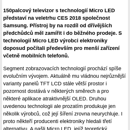
150palcový televizor s technologií Micro LED
představí na veletrhu CES 2018 společnost
Samsung. Přístroj by na rozdíl od dřívějších
předchůdců měl zamířit i do běžného prodeje. S
technologií Micro LED výrobci elektroniky
doposud počítali především pro menší zařízení
včetně mobilních telefonů.
Segment zobrazovacích technologií prochází spíše
evolučním vývojem. Aktuálně mu vládnou nejrůznější
varianty panelů TFT LCD stále větší prostor i
pozornost dostává v některých směrech a pro
některé aplikace atraktivnější OLED. Druhou
uvedenou technologii ale prozatím produkuje jen
několik výrobců, což její šíření zrovna neurychluje. I
proto někteří producenti elektroniky hledali třetí
alternativu. A našli Micro LED, jejíž teoretický