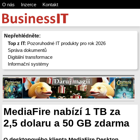
O nás
Inzerce
Kontakt
Nepřehlédněte:
Top z IT:
Pozoruhodné IT produkty pro rok 2026
Správa dokumentů
Digitální transformace
Informační systémy
MediaFire nabízí 1 TB za
2,5 dolaru a 50 GB zdarma
O desktopového klienta MediaFire Desktop