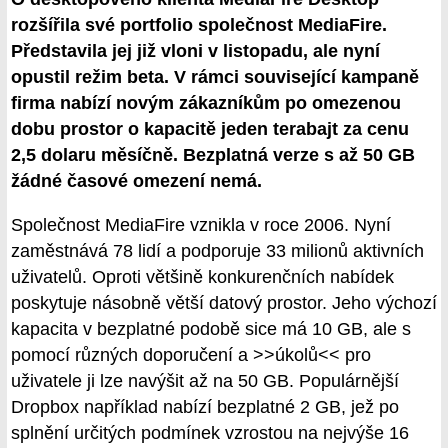
rozšířila své portfolio společnost MediaFire.
Představila jej již vloni v listopadu, ale nyní
opustil režim beta. V rámci související kampaně
firma nabízí novým zákazníkům po omezenou
dobu prostor o kapacitě jeden terabajt za cenu
2,5 dolaru měsíčně. Bezplatná verze s až 50 GB
žádné časové omezení nemá.
Společnost MediaFire vznikla v roce 2006. Nyní
zaměstnává 78 lidí a podporuje 33 milionů aktivních
uživatelů. Oproti většině konkurenčních nabídek
poskytuje násobně větší datový prostor. Jeho výchozí
kapacita v bezplatné podobě sice má 10 GB, ale s
pomocí různých doporučení a >>úkolů<< pro
uživatele ji lze navýšit až na 50 GB. Populárnější
Dropbox například nabízí bezplatné 2 GB, jež po
splnění určitých podmínek vzrostou na nejvýše 16