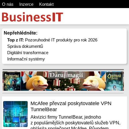
O nás
Inzerce
Kontakt
Nepřehlédněte:
Top z IT:
Pozoruhodné IT produkty pro rok 2026
Správa dokumentů
Digitální transformace
Informační systémy
McAfee převzal poskytovatele VPN
TunnelBear
Akvizici firmy TunnelBear, jednoho
z populárnějších poskytovatelů služeb VPN,
ohlásila společnost McAfee. Původem