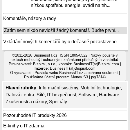
nízkou spotřebu energie, uvádí na trh...
Komentáře, názory a rady
Zatím sem nikdo nevložil žádný komentář. Buďte první...
Vkládání nových komentářů bylo dočasně pozastaveno.
©2011-2026 BusinessIT.cz, ISSN 1805-0522 | Názvy použité v
textech mohou být ochrannými známkami příslušných vlastníků.
Provozovatel: Bispiral, s.r.o., kontakt: BusinessIT(at)Bispiral.com |
Inzerce:
BusinessIT(at)Bispiral.com
O vydavateli
|
Pravidla webu BusinessIT.cz a ochrana soukromí
|
Používáme
účetní program Money S3
| pg(7814)
Hlavní rubriky:
Informační systémy
,
Mobilní technologie
,
Datová centra
,
Sítě
,
IT bezpečnost
,
Software
,
Hardware
,
Zkušenosti a názory
,
Speciály
Pozoruhodné IT produkty 2026
E-knihy o IT zdarma