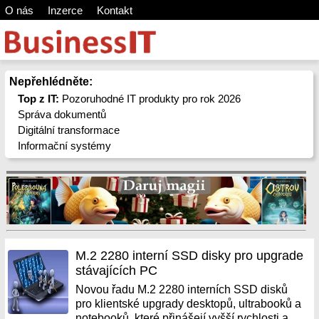
O nás
Inzerce
Kontakt
Nepřehlédněte:
Top z IT:
Pozoruhodné IT produkty pro rok 2026
Správa dokumentů
Digitální transformace
Informační systémy
M.2 2280 interní SSD disky pro upgrade
stávajících PC
Novou řadu M.2 2280 interních SSD disků
pro klientské upgrady desktopů, ultrabooků a
notebooků, které přinášejí vyšší rychlosti a