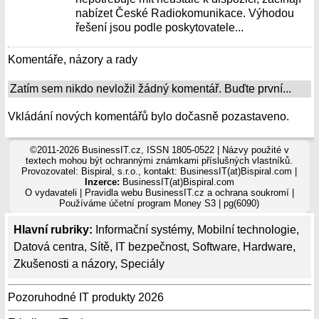
nabízet České Radiokomunikace. Výhodou
řešení jsou podle poskytovatele...
Komentáře, názory a rady
Zatím sem nikdo nevložil žádný komentář. Buďte první...
Vkládání nových komentářů bylo dočasně pozastaveno.
©2011-2026 BusinessIT.cz, ISSN 1805-0522 | Názvy použité v
textech mohou být ochrannými známkami příslušných vlastníků.
Provozovatel: Bispiral, s.r.o., kontakt: BusinessIT(at)Bispiral.com |
Inzerce:
BusinessIT(at)Bispiral.com
O vydavateli
|
Pravidla webu BusinessIT.cz a ochrana soukromí
|
Používáme
účetní program Money S3
| pg(6090)
Hlavní rubriky:
Informační systémy
,
Mobilní technologie
,
Datová centra
,
Sítě
,
IT bezpečnost
,
Software
,
Hardware
,
Zkušenosti a názory
,
Speciály
Pozoruhodné IT produkty 2026