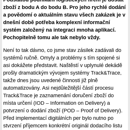
zboží z bodu A do bodu B. Pro jeho rychlé dodání
a povědomí o aktuálním stavu všech zakázek je v
dnešní době potřeba komplexní informační
systém založený na integraci mnoha aplikací.
Pochopitelně tomu ale tak nebylo vždy.
Není to tak dávno, co jsme stav zásilek zadávali do
systémů ručně. Omyly a problémy s tím spojené si
asi dokážete představit. Naštěstí v uplynulé dekádě
prošly dramatickým vývojem systémy Track&Trace,
takže dnes jsou uvedené činnosti již plně
automatizovány. Asi nejdůležitější částí procesu
Track&Trace je zaznamenání doručení zboží do
místa určení (IOD – Information on Delivery) a
potvrzení o dodání zboží (POD – Proof of Delivery).
Před implementací digitálních per bylo nutno po
stvrzení příjemcem konkrétní originál dodacího listu