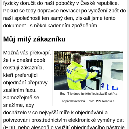
fyzicky doručit do naší pobočky v České republice.
Pokud se tedy dopravce nevracel po vyložení zpět do
naší společnosti ten samý den, získali jsme tento
dokument i s několikadenním zpožděním.
Můj milý zákazníku
Možná vás překvapí,
že i v dnešní době
existují zákazníci,
kteří preferující
objednání přepravy
zasláním faxu.
Bez IT je dnes funkční logistika již takřka
Samozřejmě se
nepředstavitelná. Foto: DSV Road a.s.
snažíme, aby
docházelo v co nejvyšší míře k objednávání a
potvrzování prostřednictvím elektronické výměny dat
(EDI), nebo alespoň o využití objednávacího nástroje