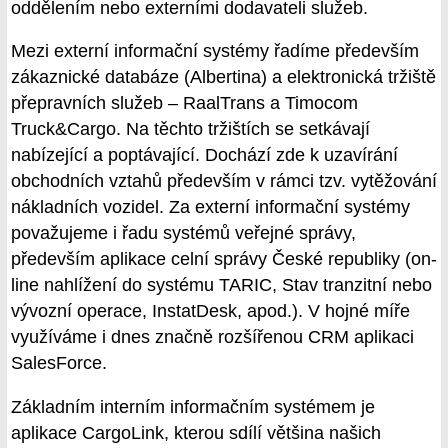
oddělením nebo externími dodavateli služeb.
Mezi externí informační systémy řadíme především
zákaznické databáze (Albertina) a elektronická tržiště
přepravních služeb – RaalTrans a Timocom
Truck&Cargo. Na těchto tržištích se setkávají
nabízející a poptávající. Dochází zde k uzavírání
obchodních vztahů především v rámci tzv. vytěžování
nákladních vozidel. Za externí informační systémy
považujeme i řadu systémů veřejné správy,
především aplikace celní správy České republiky (on-
line nahlížení do systému TARIC, Stav tranzitní nebo
vývozní operace, InstatDesk, apod.). V hojné míře
využíváme i dnes značně rozšířenou CRM aplikaci
SalesForce.
Základním interním informačním systémem je
aplikace CargoLink, kterou sdílí většina našich