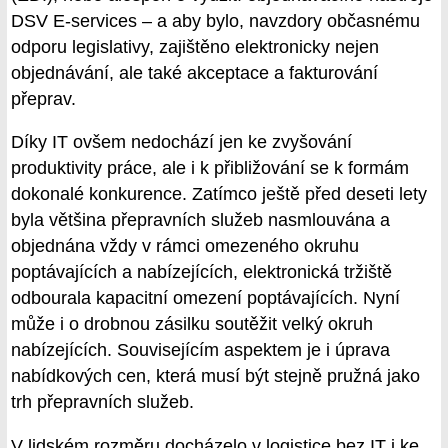
DSV E-services – a aby bylo, navzdory občasnému
odporu legislativy, zajištěno elektronicky nejen
objednávání, ale také akceptace a fakturování
přeprav.
Díky IT ovšem nedochází jen ke zvyšování
produktivity práce, ale i k přibližování se k formám
dokonalé konkurence. Zatímco ještě před deseti lety
byla většina přepravních služeb nasmlouvána a
objednána vždy v rámci omezeného okruhu
poptávajících a nabízejících, elektronická tržiště
odbourala kapacitní omezení poptávajících. Nyní
může i o drobnou zásilku soutěžit velký okruh
nabízejících. Souvisejícím aspektem je i úprava
nabídkových cen, která musí být stejně pružná jako
trh přepravních služeb.
V lidském rozměru docházelo v logistice bez IT i ke