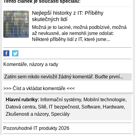
Tento článek je součástí speciálu:
Nejlepší historky z IT: Příběhy
skutečných lidí
Možná je to laciné, možná podbízivé, možná
až nevkusné, ale nemohli jsme odolat:
Některé příběhy lidí z IT, které jsme...
Komentáře, názory a rady
Zatím sem nikdo nevložil žádný komentář. Buďte první...
>>> Číst a vkládat komentáře <<<
Hlavní rubriky:
Informační systémy
,
Mobilní technologie
,
Datová centra
,
Sítě
,
IT bezpečnost
,
Software
,
Hardware
,
Zkušenosti a názory
,
Speciály
Pozoruhodné IT produkty 2026