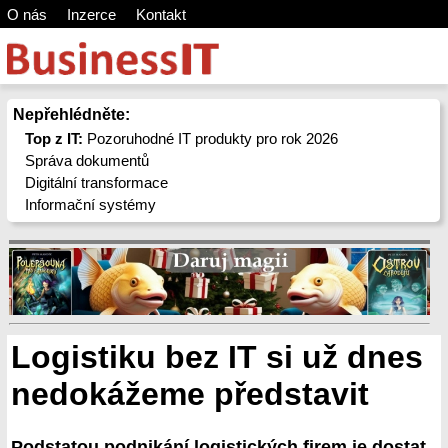
O nás
Inzerce
Kontakt
Nepřehlédněte:
Top z IT:
Pozoruhodné IT produkty pro rok 2026
Správa dokumentů
Digitální transformace
Informační systémy
Logistiku bez IT si už dnes
nedokážeme představit
Podstatou podnikání logistických firem je dostat