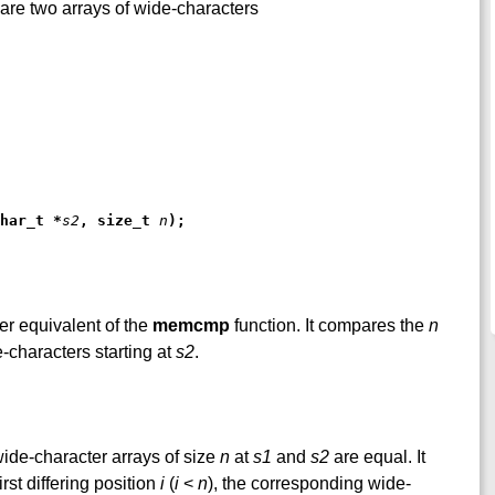
re two arrays of wide-characters
har_t *
s2
, size_t 
n
);
er equivalent of the
memcmp
function. It compares the
n
-characters starting at
s2
.
 wide-character arrays of size
n
at
s1
and
s2
are equal. It
irst differing position
i
(
i
<
n
), the corresponding wide-