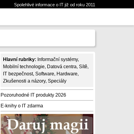
Spolehlivé informace o IT již od roku 2011
Hlavní rubriky:
Informační systémy
,
Mobilní technologie
,
Datová centra
,
Sítě
,
IT bezpečnost
,
Software
,
Hardware
,
Zkušenosti a názory
,
Speciály
Pozoruhodné IT produkty 2026
E-knihy o IT zdarma