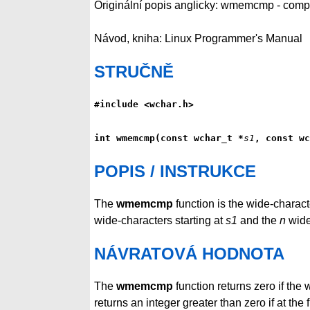
Originální popis anglicky: wmemcmp - compa
Návod, kniha: Linux Programmer's Manual
STRUČNĚ
#include <wchar.h>
int wmemcmp(const wchar_t *
s1
, const wc
POPIS / INSTRUKCE
The
wmemcmp
function is the wide-charact
wide-characters starting at
s1
and the
n
wide
NÁVRATOVÁ HODNOTA
The
wmemcmp
function returns zero if the
returns an integer greater than zero if at the f