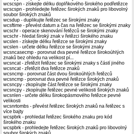
wcscspn - získejte délku doplňkového širokého podřetězce
wcscspn - prohledejte řetězec širokých znaků pro libovolný
soubor širokých znaků
wcsdup - duplikujte řetězec se širokými znaky
wcsftime - převést datum a čas na řetězec se širokými znaky
wcschr - operace skenování řetězců se širokými znaky
wcschr - hledat široký znak v řetězci širokého znaku
wcslen - získejte délku řetězce se širokými znaky
wcslen - určete délku řetězce se širokými znaky
wcsncasecmp - porovnat dva pevné řetězce širokoúhlých
znaků bez ohledu na velikost pí...
wcsncat - zřetězit řetězec se širokými znaky s částí jiného
wcsncat - zřetězit dva řetězce znaků
wcsncmp - porovnat část dvou širokoúhlých řetězců
wcsncmp - porovnat dva pevné řetězce širokých znaků
wcsncpy - zkopírujte část řetězce se širokými znaky
wcsncpy - zkopírujte řetězec pevné velikosti širokých znaků
wcsnlen - určete délku širokopásmového řetězce pevné
velikosti
wcsnrtombs - převést řetězec širokých znaků na řetězec s
více bajty
wcspbrk - prohledat řetězec širokého znaku pro kód
širokého znaku
wcspbrk - prohledejte řetězec širokých znaků pro libovolný
soubor širokých znaků