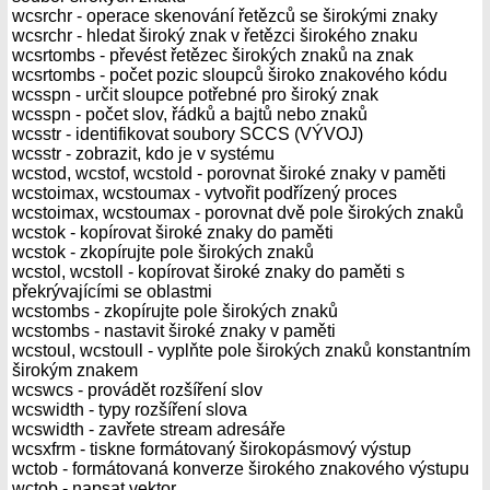
wcsrchr - operace skenování řetězců se širokými znaky
wcsrchr - hledat široký znak v řetězci širokého znaku
wcsrtombs - převést řetězec širokých znaků na znak
wcsrtombs - počet pozic sloupců široko znakového kódu
wcsspn - určit sloupce potřebné pro široký znak
wcsspn - počet slov, řádků a bajtů nebo znaků
wcsstr - identifikovat soubory SCCS (VÝVOJ)
wcsstr - zobrazit, kdo je v systému
wcstod, wcstof, wcstold - porovnat široké znaky v paměti
wcstoimax, wcstoumax - vytvořit podřízený proces
wcstoimax, wcstoumax - porovnat dvě pole širokých znaků
wcstok - kopírovat široké znaky do paměti
wcstok - zkopírujte pole širokých znaků
wcstol, wcstoll - kopírovat široké znaky do paměti s
překrývajícími se oblastmi
wcstombs - zkopírujte pole širokých znaků
wcstombs - nastavit široké znaky v paměti
wcstoul, wcstoull - vyplňte pole širokých znaků konstantním
širokým znakem
wcswcs - provádět rozšíření slov
wcswidth - typy rozšíření slova
wcswidth - zavřete stream adresáře
wcsxfrm - tiskne formátovaný širokopásmový výstup
wctob - formátovaná konverze širokého znakového výstupu
wctob - napsat vektor