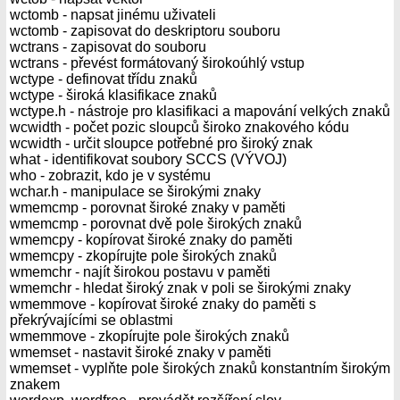
wctomb - napsat jinému uživateli
wctomb - zapisovat do deskriptoru souboru
wctrans - zapisovat do souboru
wctrans - převést formátovaný širokoúhlý vstup
wctype - definovat třídu znaků
wctype - široká klasifikace znaků
wctype.h - nástroje pro klasifikaci a mapování velkých znaků
wcwidth - počet pozic sloupců široko znakového kódu
wcwidth - určit sloupce potřebné pro široký znak
what - identifikovat soubory SCCS (VÝVOJ)
who - zobrazit, kdo je v systému
wchar.h - manipulace se širokými znaky
wmemcmp - porovnat široké znaky v paměti
wmemcmp - porovnat dvě pole širokých znaků
wmemcpy - kopírovat široké znaky do paměti
wmemcpy - zkopírujte pole širokých znaků
wmemchr - najít širokou postavu v paměti
wmemchr - hledat široký znak v poli se širokými znaky
wmemmove - kopírovat široké znaky do paměti s
překrývajícími se oblastmi
wmemmove - zkopírujte pole širokých znaků
wmemset - nastavit široké znaky v paměti
wmemset - vyplňte pole širokých znaků konstantním širokým
znakem