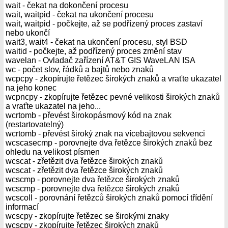
wait - čekat na dokončení procesu
wait, waitpid - čekat na ukončení procesu
wait, waitpid - počkejte, až se podřízený proces zastaví
nebo ukončí
wait3, wait4 - čekat na ukončení procesu, styl BSD
waitid - počkejte, až podřízený proces změní stav
wavelan - Ovladač zařízení AT&T GIS WaveLAN ISA
wc - počet slov, řádků a bajtů nebo znaků
wcpcpy - zkopírujte řetězec širokých znaků a vraťte ukazatel
na jeho konec
wcpncpy - zkopírujte řetězec pevné velikosti širokých znaků
a vraťte ukazatel na jeho...
wcrtomb - převést širokopásmový kód na znak
(restartovatelný)
wcrtomb - převést široký znak na vícebajtovou sekvenci
wcscasecmp - porovnejte dva řetězce širokých znaků bez
ohledu na velikost písmen
wcscat - zřetězit dva řetězce širokých znaků
wcscat - zřetězit dva řetězce širokých znaků
wcscmp - porovnejte dva řetězce širokých znaků
wcscmp - porovnejte dva řetězce širokých znaků
wcscoll - porovnání řetězců širokých znaků pomocí třídění
informací
wcscpy - zkopírujte řetězec se širokými znaky
wcscpy - zkopírujte řetězec širokých znaků