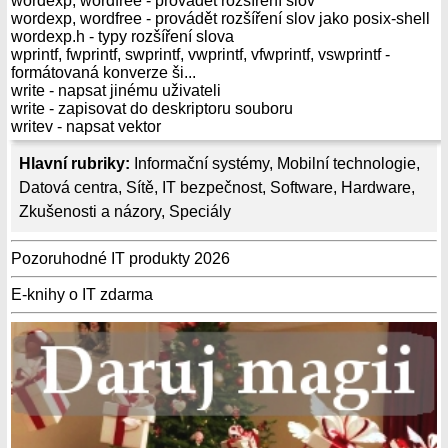
wordexp, wordfree - provádět rozšíření slov
wordexp, wordfree - provádět rozšíření slov jako posix-shell
wordexp.h - typy rozšíření slova
wprintf, fwprintf, swprintf, vwprintf, vfwprintf, vswprintf -
formátovaná konverze ši...
write - napsat jinému uživateli
write - zapisovat do deskriptoru souboru
writev - napsat vektor
Hlavní rubriky:
Informační systémy
,
Mobilní technologie
,
Datová centra
,
Sítě
,
IT bezpečnost
,
Software
,
Hardware
,
Zkušenosti a názory
,
Speciály
Pozoruhodné IT produkty 2026
E-knihy o IT zdarma