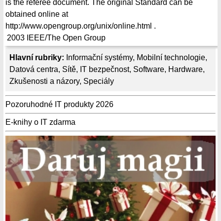
is the referee document. The original Standard can be
obtained online at
http://www.opengroup.org/unix/online.html .
2003
IEEE/The Open Group
Hlavní rubriky:
Informační systémy
,
Mobilní technologie
,
Datová centra
,
Sítě
,
IT bezpečnost
,
Software
,
Hardware
,
Zkušenosti a názory
,
Speciály
Pozoruhodné IT produkty 2026
E-knihy o IT zdarma