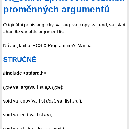
proměnných argumentů
Originální popis anglicky: va_arg, va_copy, va_end, va_start
- handle variable argument list
Návod, kniha: POSIX Programmer's Manual
STRUČNĚ
#include <stdarg.h>
type
va_arg(va_list
ap
,
type
);
void va_copy(va_list
dest
, va_list
src
);
void va_end(va_list
ap
);
void va_start(va_list
ap
,
argN
);