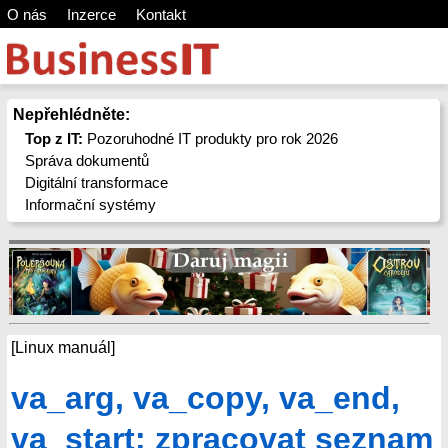
O nás
Inzerce
Kontakt
Nepřehlédněte:
Top z IT:
Pozoruhodné IT produkty pro rok 2026
Správa dokumentů
Digitální transformace
Informační systémy
[Linux manuál]
va_arg, va_copy, va_end,
va_start: zpracovat seznam