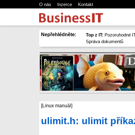
O nás
Inzerce
Kontakt
Nepřehlédněte:
Top z IT:
Pozoruhodné IT
Správa dokumentů
[Linux manuál]
ulimit.h: ulimit přík