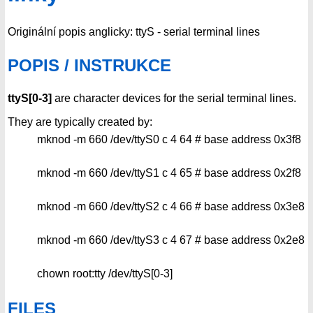
Originální popis anglicky: ttyS - serial terminal lines
POPIS / INSTRUKCE
ttyS[0-3]
are character devices for the serial terminal lines.
They are typically created by:
mknod -m 660 /dev/ttyS0 c 4 64 # base address 0x3f8
mknod -m 660 /dev/ttyS1 c 4 65 # base address 0x2f8
mknod -m 660 /dev/ttyS2 c 4 66 # base address 0x3e8
mknod -m 660 /dev/ttyS3 c 4 67 # base address 0x2e8
chown root:tty /dev/ttyS[0-3]
FILES