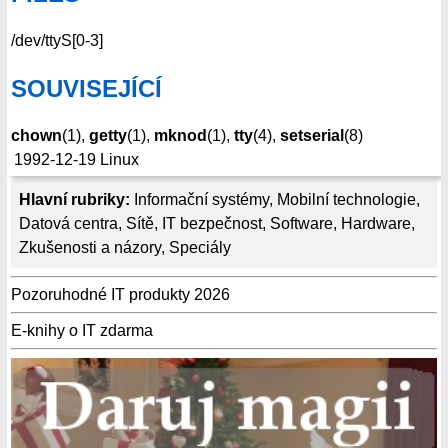
/dev/ttyS[0-3]
SOUVISEJÍCÍ
chown
(1),
getty
(1),
mknod
(1),
tty
(4),
setserial
(8)
1992-12-19
Linux
Hlavní rubriky:
Informační systémy
,
Mobilní technologie
,
Datová centra
,
Sítě
,
IT bezpečnost
,
Software
,
Hardware
,
Zkušenosti a názory
,
Speciály
Pozoruhodné IT produkty 2026
E-knihy o IT zdarma