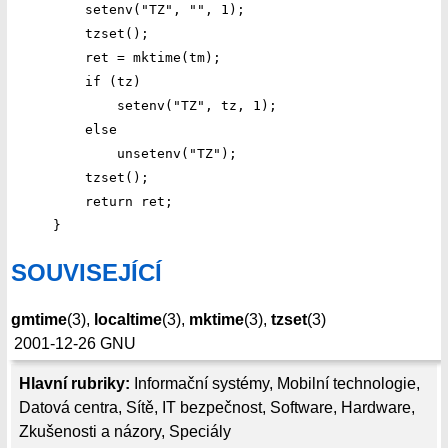
    setenv("TZ", "", 1);

    tzset();

    ret = mktime(tm);

    if (tz)

        setenv("TZ", tz, 1);

    else

        unsetenv("TZ");

    tzset();

    return ret;

SOUVISEJÍCÍ
gmtime
(3),
localtime
(3),
mktime
(3),
tzset
(3)
2001-12-26
GNU
Hlavní rubriky:
Informační systémy
,
Mobilní technologie
,
Datová centra
,
Sítě
,
IT bezpečnost
,
Software
,
Hardware
,
Zkušenosti a názory
,
Speciály