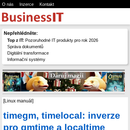
O nás
Inzerce
Kontakt
Nepřehlédněte:
Top z IT:
Pozoruhodné IT produkty pro rok 2026
Správa dokumentů
Digitální transformace
Informační systémy
[Linux manuál]
timegm, timelocal: inverze
pro gmtime a localtime