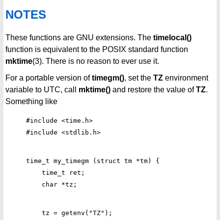
NOTES
These functions are GNU extensions. The
timelocal()
function is equivalent to the POSIX standard function
mktime
(3). There is no reason to ever use it.
For a portable version of
timegm()
, set the
TZ
environment
variable to UTC, call
mktime()
and restore the value of
TZ
.
Something like
#include <time.h>

time_t my_timegm (struct tm *tm) {

    time_t ret;

    tz = getenv("TZ");
