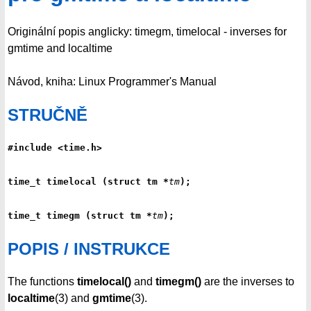
Originální popis anglicky: timegm, timelocal - inverses for
gmtime and localtime
Návod, kniha: Linux Programmer's Manual
STRUČNĚ
#include <time.h>
time_t timelocal (struct tm *
tm
);
time_t timegm (struct tm *
tm
);
POPIS / INSTRUKCE
The functions
timelocal()
and
timegm()
are the inverses to
localtime
(3) and
gmtime
(3).