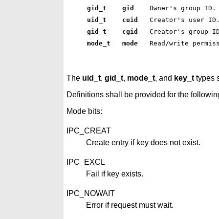
gid_t    gid   
 Owner's group ID.
uid_t    cuid  
 Creator's user ID
gid_t    cgid  
 Creator's group I
mode_t   mode  
 Read/write permis
The
uid_t
,
gid_t
,
mode_t
, and
key_t
types s
Definitions shall be provided for the followi
Mode bits:
IPC_CREAT
Create entry if key does not exist.
IPC_EXCL
Fail if key exists.
IPC_NOWAIT
Error if request must wait.