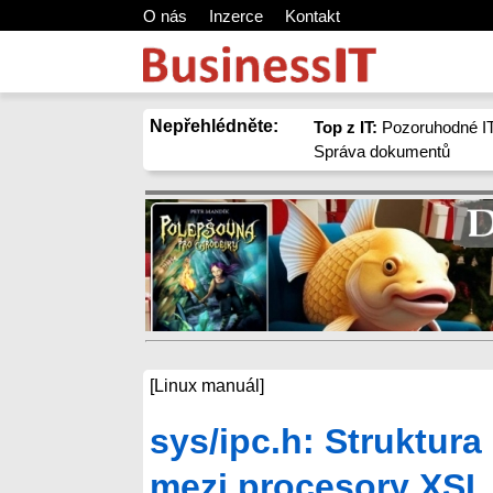
O nás
Inzerce
Kontakt
Nepřehlédněte:
Top z IT:
Pozoruhodné IT
Správa dokumentů
[Linux manuál]
sys/ipc.h: Struktur
mezi procesory XSI