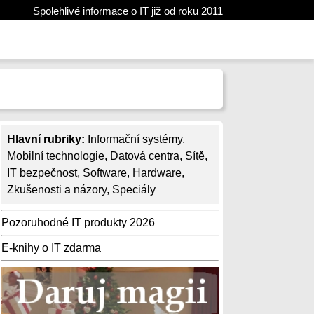
Spolehlivé informace o IT již od roku 2011
Hlavní rubriky:
Informační systémy
,
Mobilní technologie
,
Datová centra
,
Sítě
,
IT bezpečnost
,
Software
,
Hardware
,
Zkušenosti a názory
,
Speciály
Pozoruhodné IT produkty 2026
E-knihy o IT zdarma