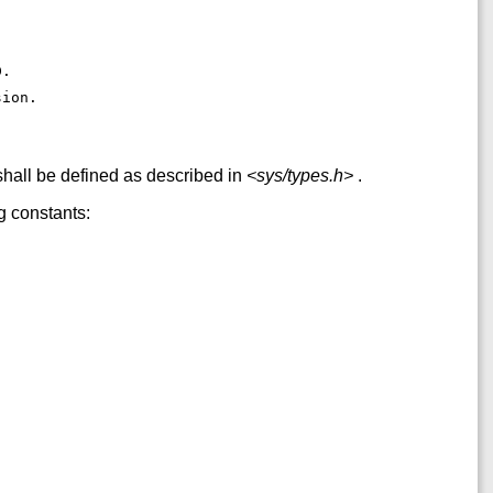
 
. 
D. 
sion. 
hall be defined as described in
<sys/types.h>
.
ng constants: