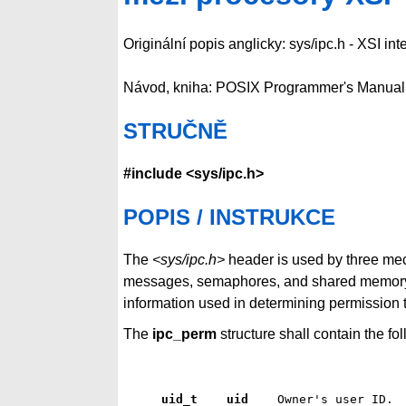
Originální popis anglicky: sys/ipc.h - XSI i
Návod, kniha: POSIX Programmer's Manual
STRUČNĚ
#include <sys/ipc.h>
POPIS / INSTRUKCE
The
<sys/ipc.h>
header is used by three me
messages, semaphores, and shared memory.
information used in determining permission 
The
ipc_perm
structure shall contain the f
uid_t    uid   
 Owner's user ID. 