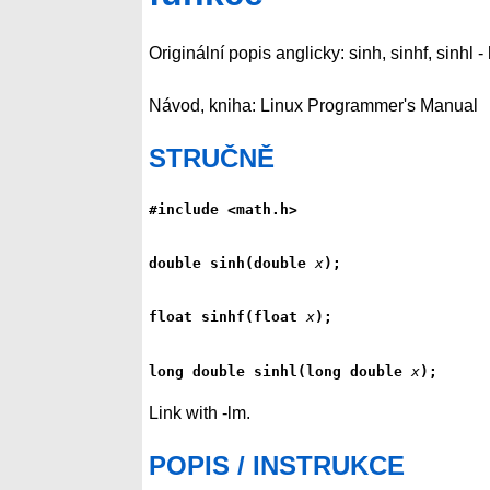
Originální popis anglicky: sinh, sinhf, sinhl 
Návod, kniha: Linux Programmer's Manual
STRUČNĚ
#include <math.h>
double sinh(double 
x
);
float sinhf(float 
x
);
long double sinhl(long double 
x
);
Link with -lm.
POPIS / INSTRUKCE