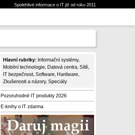
Spolehlivé informace o IT již od roku 2011
Hlavní rubriky:
Informační systémy
,
Mobilní technologie
,
Datová centra
,
Sítě
,
IT bezpečnost
,
Software
,
Hardware
,
Zkušenosti a názory
,
Speciály
Pozoruhodné IT produkty 2026
E-knihy o IT zdarma