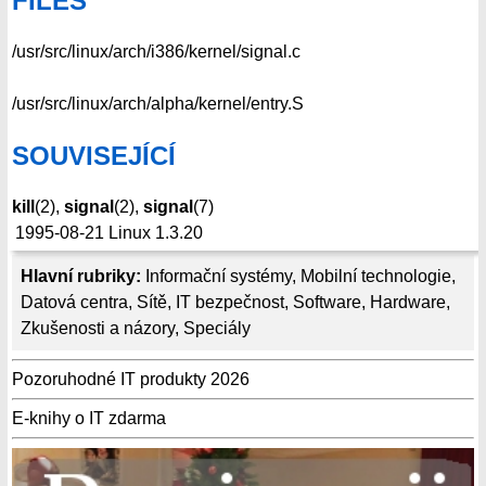
FILES
/usr/src/linux/arch/i386/kernel/signal.c
/usr/src/linux/arch/alpha/kernel/entry.S
SOUVISEJÍCÍ
kill
(2),
signal
(2),
signal
(7)
1995-08-21
Linux 1.3.20
Hlavní rubriky:
Informační systémy
,
Mobilní technologie
,
Datová centra
,
Sítě
,
IT bezpečnost
,
Software
,
Hardware
,
Zkušenosti a názory
,
Speciály
Pozoruhodné IT produkty 2026
E-knihy o IT zdarma