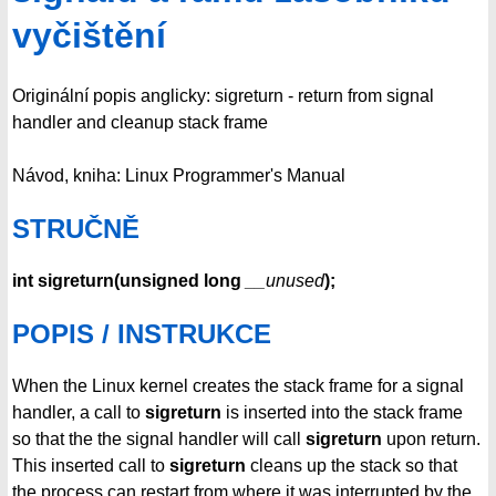
vyčištění
Originální popis anglicky: sigreturn - return from signal
handler and cleanup stack frame
Návod, kniha: Linux Programmer's Manual
STRUČNĚ
int sigreturn(unsigned long
__unused
);
POPIS / INSTRUKCE
When the Linux kernel creates the stack frame for a signal
handler, a call to
sigreturn
is inserted into the stack frame
so that the the signal handler will call
sigreturn
upon return.
This inserted call to
sigreturn
cleans up the stack so that
the process can restart from where it was interrupted by the