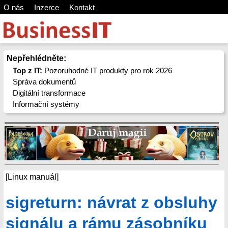
O nás
Inzerce
Kontakt
Nepřehlédněte:
Top z IT:
Pozoruhodné IT produkty pro rok 2026
Správa dokumentů
Digitální transformace
Informační systémy
[Linux manuál]
sigreturn: návrat z obsluhy
signálu a rámu zásobníku