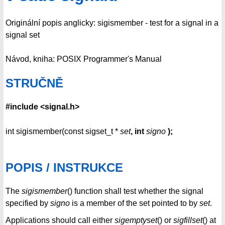
Originální popis anglicky: sigismember - test for a signal in a
signal set
Návod, kniha: POSIX Programmer's Manual
STRUČNĚ
#include <signal.h>
int sigismember(const sigset_t *
set
, int
signo
);
POPIS / INSTRUKCE
The
sigismember
() function shall test whether the signal
specified by
signo
is a member of the set pointed to by
set
.
Applications should call either
sigemptyset
() or
sigfillset
() at