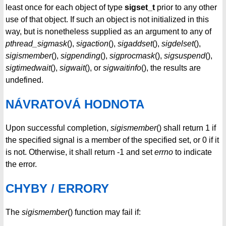
least once for each object of type
sigset_t
prior to any other
use of that object. If such an object is not initialized in this
way, but is nonetheless supplied as an argument to any of
pthread_sigmask
(),
sigaction
(),
sigaddset
(),
sigdelset
(),
sigismember
(),
sigpending
(),
sigprocmask
(),
sigsuspend
(),
sigtimedwait
(),
sigwait
(), or
sigwaitinfo
(), the results are
undefined.
NÁVRATOVÁ HODNOTA
Upon successful completion,
sigismember
() shall return 1 if
the specified signal is a member of the specified set, or 0 if it
is not. Otherwise, it shall return -1 and set
errno
to indicate
the error.
CHYBY / ERRORY
The
sigismember
() function may fail if: