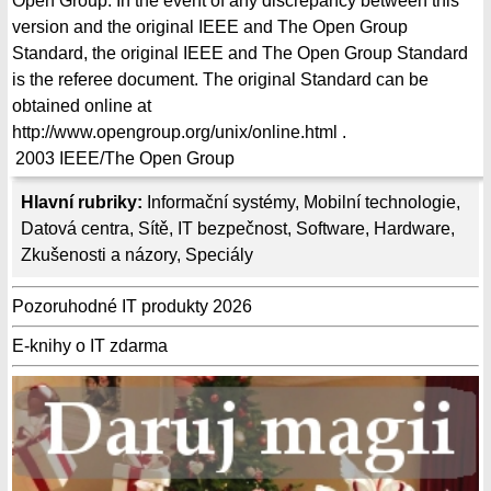
Open Group. In the event of any discrepancy between this
version and the original IEEE and The Open Group
Standard, the original IEEE and The Open Group Standard
is the referee document. The original Standard can be
obtained online at
http://www.opengroup.org/unix/online.html .
2003
IEEE/The Open Group
Hlavní rubriky:
Informační systémy
,
Mobilní technologie
,
Datová centra
,
Sítě
,
IT bezpečnost
,
Software
,
Hardware
,
Zkušenosti a názory
,
Speciály
Pozoruhodné IT produkty 2026
E-knihy o IT zdarma