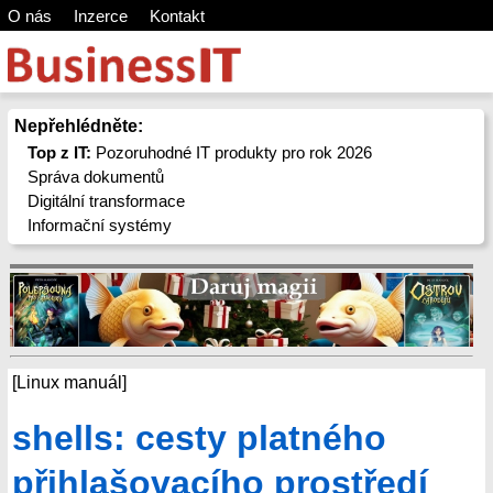
O nás
Inzerce
Kontakt
Nepřehlédněte:
Top z IT:
Pozoruhodné IT produkty pro rok 2026
Správa dokumentů
Digitální transformace
Informační systémy
[Linux manuál]
shells: cesty platného
přihlašovacího prostředí