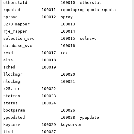
etherstatd		100010	etherstat

rquotad		100011	rquotaprog quota rquota

sprayd		100012	spray

3270_mapper		100013

rje_mapper		100014

selection_svc		100015	selnsvc

database_svc		100016

rexd		100017	rex

alis		100018

sched		100019

llockmgr		100020

nlockmgr		100021

x25.inr		100022

statmon		100023

status		100024

bootparam		100026

ypupdated		100028	ypupdate

keyserv		100029	keyserver

tfsd		100037 
