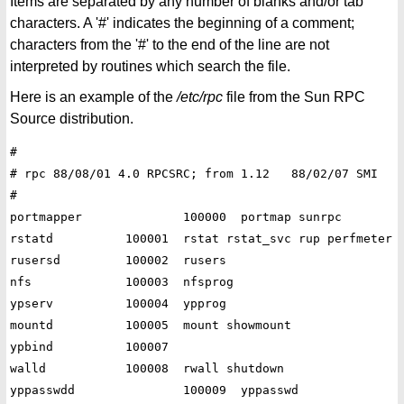
Items are separated by any number of blanks and/or tab
characters. A '#' indicates the beginning of a comment;
characters from the '#' to the end of the line are not
interpreted by routines which search the file.
Here is an example of the
/etc/rpc
file from the Sun RPC
Source distribution.
#

# rpc 88/08/01 4.0 RPCSRC; from 1.12   88/02/07 SMI

#

portmapper		100000	portmap sunrpc

rstatd		100001	rstat rstat_svc rup perfmeter

rusersd		100002	rusers

nfs		100003	nfsprog

ypserv		100004	ypprog

mountd		100005	mount showmount

ypbind		100007

walld		100008	rwall shutdown

yppasswdd		100009	yppasswd
