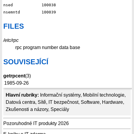
nsed		100038

FILES
/etc/rpc
rpc program number data base
SOUVISEJÍCÍ
getrpcent
(3)
1985-09-26
Hlavní rubriky:
Informační systémy
,
Mobilní technologie
,
Datová centra
,
Sítě
,
IT bezpečnost
,
Software
,
Hardware
,
Zkušenosti a názory
,
Speciály
Pozoruhodné IT produkty 2026