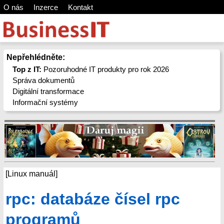
O nás
Inzerce
Kontakt
Nepřehlédněte:
Top z IT:
Pozoruhodné IT produkty pro rok 2026
Správa dokumentů
Digitální transformace
Informační systémy
[Linux manuál]
rpc: databáze čísel rpc
programů